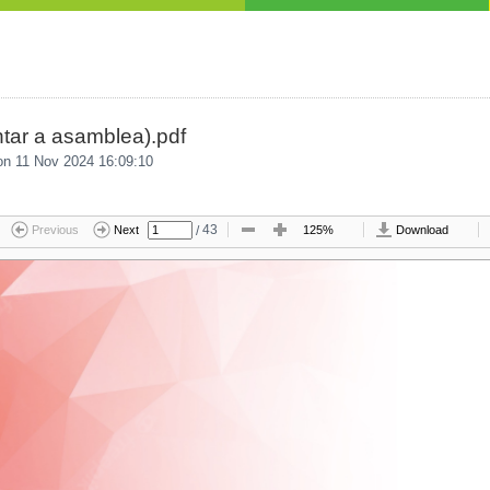
ntar a asamblea).pdf
n 11 Nov 2024 16:09:10
/
43
Previous
Next
125%
Download