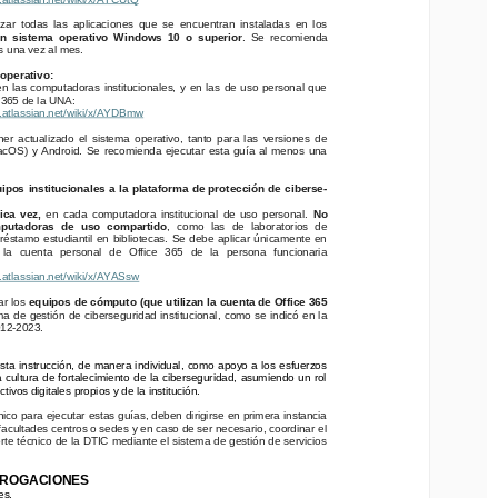
zar todas las aplicaciones que se encuentran instaladas en los
izar todas las aplicaciones que se encuentran instaladas en los
sistema operativo Windows 10 o superior
. Se recomienda
n sistema operativo Windows 10 o superior
. Se recomienda
una vez al mes.
s una vez al mes.
perativo:
 operativo:
n las computadoras institucionales, y en las de uso personal que
en las computadoras institucionales, y en las de uso personal que
365 de la UNA:
e 365 de la UNA:
atlassian.net/wiki/x/AYDBmw
l.atlassian.net/wiki/x/AYDBmw
 actualizado el sistema operativo, tanto para las versiones de
S) y Android. Se recomienda ejecutar esta guía al menos una
er actualizado el sistema operativo, tanto para las versiones de
OS) y Android. Se recomienda ejecutar esta guía al menos una
os institucionales a la plataforma de protección de ciberse
-
ipos institucionales a la plataforma de protección de ciberse
-
a vez, 
en cada computadora institucional de uso personal. 
No
utadoras de uso compartido
, como las de laboratorios de
ica vez, 
en cada computadora institucional de uso personal. 
No
tamo estudiantil en bibliotecas. Se debe aplicar únicamente en
mputadoras de uso compartido
, como las de laboratorios de
   cuenta   personal  de   Office   365  de  la   persona   funcionaria
éstamo estudiantil en bibliotecas. Se debe aplicar únicamente en
la   cuenta   personal  de   Office   365  de  la   persona   funcionaria
atlassian.net/wiki/x/AYASsw
l.atlassian.net/wiki/x/AYASsw
 los 
equipos de cómputo (que utilizan la cuenta de Office 365
a de gestión de ciberseguridad institucional, como se indicó en la
r los 
equipos de cómputo (que utilizan la cuenta de Office 365
-2023. 
ma de gestión de ciberseguridad institucional, como se indicó en la
12-2023. 
a instrucción, de manera individual, como apoyo a los esfuerzos
cultura de fortalecimiento de la ciberseguridad, asumiendo un rol
sta instrucción, de manera individual, como apoyo a los esfuerzos
vos digitales propios y de la institución.
a cultura de fortalecimiento de la ciberseguridad, asumiendo un rol
tivos digitales propios y de la institución.
o para ejecutar estas guías, deben dirigirse en primera instancia
acultades centros o sedes y en caso de ser necesario, coordinar el
ico para ejecutar estas guías, deben dirigirse en primera instancia
e técnico de la DTIC mediante el sistema de gestión de servicios
 facultades centros o sedes y en caso de ser necesario, coordinar el
rte técnico de la DTIC mediante el sistema de gestión de servicios
ROGACIONES
.
EROGACIONES
es.