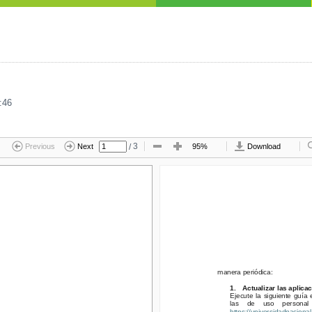
:46
/
3
Previous
Next
95%
Download
manera periódica:
manera periódica:
1.
Actualizar las aplicaci
1.
Actualizar las aplica
Ejecute la siguiente guía e
Ejecute la siguiente guía 
las   de   uso   personal   
las   de   uso   personal 
https://universidadnacional.
https://universidadnaciona