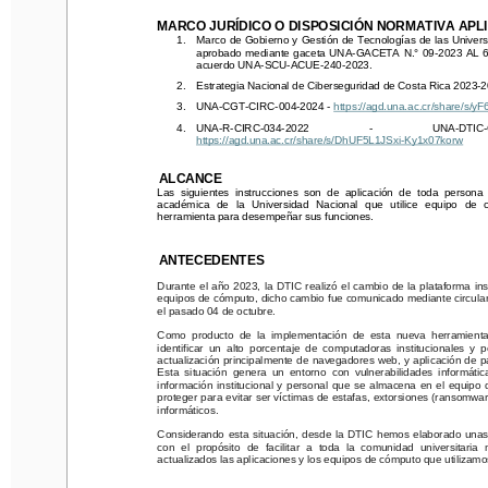
MARCO JURÍDICO O DISPOSICIÓN NORMATIVA APLICA
MARCO JURÍDICO O DISPOSICIÓN NORMATIVA APLI
1.
Marco de Gobierno y Gestión de Tecnologías de las Universi
1.
Marco de Gobierno y Gestión de Tecnologías de las Unive
aprobado mediante gaceta UNA-GACETA N.° 09-2023 AL 6 
aprobado mediante gaceta UNA-GACETA N.° 09-2023 AL
acuerdo UNA-SCU-ACUE-240-2023.
acuerdo UNA-SCU-ACUE-240-2023.
2.
Estrategia Nacional de Ciberseguridad de Costa Rica 2023-202
2.
Estrategia Nacional de Ciberseguridad de Costa Rica 2023-
3.
UNA-CGT-CIRC-004-2024 - 
https://agd.una.ac.cr/share/s/y
3.
UNA-CGT-CIRC-004-2024 - 
https://agd.una.ac.cr/share/
4.
UNA-R-CIRC-034-2022         -         UNA-DTIC-CIR
https://agd.una.ac.cr/share/s/DhUF5L1JSxi-Ky1x07korw
4.
UNA-R-CIRC-034-2022         -         UNA-DTIC-
https://agd.una.ac.cr/share/s/DhUF5L1JSxi-Ky1x07korw
ALCANCE
Las siguientes instrucciones son de aplicación de toda persona func
ALCANCE
académica   de   la   Universidad   Nacional  que   utilice   equipo   de   cóm
Las siguientes instrucciones son de aplicación de toda persona f
herramienta para desempeñar sus funciones.
académica   de   la   Universidad   Nacional  que   utilice   equipo   de  
herramienta para desempeñar sus funciones.
ANTECEDENTES
ANTECEDENTES
Durante el año 2023, la DTIC realizó el cambio de la plataforma institu
equipos de cómputo, dicho cambio fue comunicado mediante circular 
U
Durante el año 2023, la DTIC realizó el cambio de la plataforma ins
el pasado 04 de octubre. 
equipos de cómputo, dicho cambio fue comunicado mediante circular
el pasado 04 de octubre. 
Como producto de la implementación de esta nueva herramienta te
identificar un alto porcentaje de computadoras institucionales y per
Como producto de la implementación de esta nueva herramienta
actualización principalmente de navegadores web, y aplicación de parc
identificar un alto porcentaje de computadoras institucionales y 
Esta situación genera un entorno con vulnerabilidades informáticas
actualización principalmente de navegadores web, y aplicación de p
información institucional y personal que se almacena en el equipo de
Esta situación genera un entorno con vulnerabilidades informáti
proteger para evitar ser víctimas de estafas, extorsiones (ransomware) o
información institucional y personal que se almacena en el equipo
informáticos.
proteger para evitar ser víctimas de estafas, extorsiones (ransomware
informáticos.
Considerando esta situación, desde la DTIC hemos elaborado unas guía
con el propósito de facilitar a toda la comunidad universitaria m
Considerando esta situación, desde la DTIC hemos elaborado unas g
actualizados las aplicaciones y los equipos de cómputo que utilizamos r
con el propósito de facilitar a toda la comunidad universitari
actualizados las aplicaciones y los equipos de cómputo que utilizam
INSTRUCCIONES