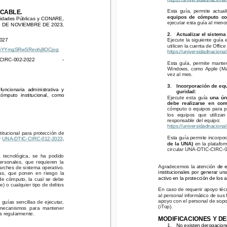
Esta guía, permite actuali
BLE.
Esta guía, permite actual
CABLE.
equipos de cómputo con 
dades Públicas y CONARE,
equipos de cómputo co
ejecutar esta guía al menos 
rsidades Públicas y CONARE,
DE NOVIEMBRE DE 2023,
ejecutar esta guía al meno
 6 DE NOVIEMBRE DE 2023,
2.
Actualizar el sistema o
2.
Actualizar el sistema
7
Ejecute la siguiente guía e
2027
Ejecute la siguiente guía 
utilicen la cuenta de Office 
F6YYmgSRwSReohj8OCjog
utilicen la cuenta de Offic
https://universidadnacional.
s/yF6YYmgSRwSReohj8OCjog
https://universidadnaciona
C-002-2022         -
Esta guía, permite mantener
CIRC-002-2022         -
Windows, como Apple (MacO
Esta guía, permite manten
vez al mes.
Windows, como Apple (Mac
vez al mes.
3.
Incorporación de equip
ionaria administrativa y
guridad:
3.
Incorporación de equ
puto   institucional,   como
uncionaria administrativa y
Ejecute esta guía 
una únic
guridad:
 cómputo   institucional,   como
debe realizarse en comp
Ejecute esta guía 
una ún
cómputo o equipos para prés
debe realizarse en co
los  equipos  que  utilizan  la
cómputo o equipos para pr
responsable del equipo:
los  equipos  que  utilizan  
https://universidadnacional.
responsable del equipo:
cional para protección de
https://universidadnaciona
Esta guía permite incorporar
NA-DTIC-CIRC-012-2023
,
titucional para protección de
de la UNA)
 en la plataform
Esta guía permite incorpora
 
UNA-DTIC-CIRC-012-2023
,
circular UNA-DTIC-CIRC-012
de la UNA)
 en la platafor
cnológica, se ha podido
circular UNA-DTIC-CIRC-0
sonales, que requieren la
 tecnológica, se ha podido
Agradecemos la atención 
de est
hes de sistema operativo.
personales, que requieren la
institucionales por generar una 
, que ponen en riesgo la
Agradecemos la atención 
de e
arches de sistema operativo.
activo en la protección de los acti
 cómputo, la cual se debe
institucionales por generar un
cas, que ponen en riesgo la
 cualquier tipo de delitos
activo en la protección de los ac
En caso de requerir apoyo técnic
 de cómputo, la cual se debe
al personal informático de sus f
) o cualquier tipo de delitos
En caso de requerir apoyo técn
apoyo con el personal de soport
s sencillas de ejecutar,
al personal informático de sus
(iTop).
ecanismos para mantener
apoyo con el personal de sopo
uías sencillas de ejecutar,
egularmente.
(iTop).
MODIFICACIONES Y DE
a mecanismos para mantener
1.
No existen derogaciones
os regularmente.
MODIFICACIONES Y D
1.
No existen derogacion