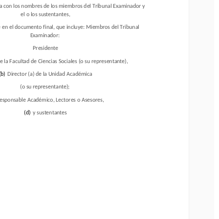
a con los nombres de los miembros del Tribunal Examinador y
ja con los nombres de los miembros del Tribunal Examinador y
el o los sustentantes,
el o los sustentantes,
en el documento final, que incluye: Miembros del Tribunal
e en el documento final, que incluye: Miembros del Tribunal
Examinador: 
Examinador: 
Presidente
Presidente
la Facultad de Ciencias Sociales (o su representante), 
e la Facultad de Ciencias Sociales (o su representante), 
)
Director (a) de la Unidad Académica
(b)
Director (a) de la Unidad Académica
(o su representante); 
(o su representante); 
sponsable Académico, Lectores o Asesores, 
esponsable Académico, Lectores o Asesores, 
(d)
y sustentantes
(d)
y sustentantes