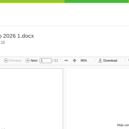
ro 2026 1.docx
:15
/
11
Previous
Next
95%
Download
Hoja con 
Hoja co
ica