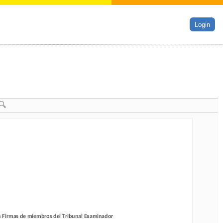
Login
Firmas de miembros del Tribunal Examinador
n Firmas de miembros del Tribunal Examinador