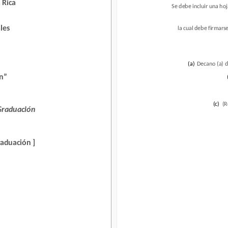
 Rica
Se debe incluir una hoj
Se debe incluir una ho
s
la cual debe firmarse 
les
la cual debe firmars
(a)
Decano (a) de 
(a)
Decano (a) d
(b
ón”
(c)
(Re
aduación
(c)
(R
 Graduación
duación ]
raduación ]