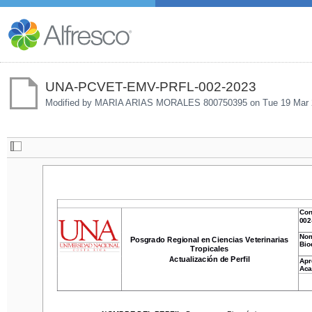
UNA-PCVET-EMV-PRFL-002-2023
Modified by MARIA ARIAS MORALES 800750395 on
Tue 19 Mar 
Consec
Con
002
-
20
002
Nombre
Nom
Posgrado Regional en Ciencias Veterinarias 
Posgrado Regional en Ciencias Veterinarias 
Bioquí
Bio
Tropicales
Tropicales
Actualización de Perfil
Aproba
Actualización de Perfil
Apr
Acadé
Aca
NOMBRE DEL PERFIL: 
Docente en Bioquímica