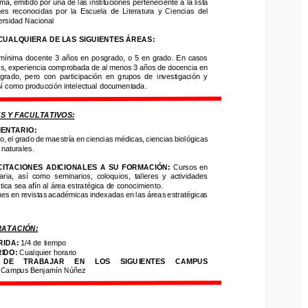
oma, emitido por una de las instituciones perteneciente a 
la lista 
s  reconocidas  por  la 
Escuela  de  Literatura  y  Ciencias  del 
nes  reconocidas  por  la 
Escuela  de  Literatura  y  Ciencias  del 
sidad Nacional
ersidad Nacional
UALQUIERA DE LAS SIGUIENTES ÁREAS:
CUALQUIERA DE LAS SIGUIENTES ÁREAS:
ínima docente 3  años en posgrado,  o  5  en  grado.  En casos
mínima docente 3  años en posgrado,  o  5  en  grado.  En casos
, experiencia comprobada de al menos 3 años de docencia en
s, experiencia comprobada de al menos 3 años de docencia en
ado,  pero  con  participación  en  grupos  de  investigación  y
grado,  pero  con  participación  en  grupos  de  investigación  y
 como producción intelectual documentada.
sí como producción intelectual documentada.
 Y FACULTATIVOS:
S Y FACULTATIVOS:
NTARI
O
:
el grado de
maestría en ciencias médicas, ciencias biológicas 
ENTARI
O
:
aturales
.
, el grado de
maestría en ciencias médicas, ciencias biológicas 
 naturales
.
ACIONES  ADICIONALES  A  SU  FORMACIÓN:
Cursos  en 
a,  así  como  seminarios,  coloquios,  talleres  y  actividades 
ITACIONES  ADICIONALES  A  SU  FORMACIÓN:
Cursos  en 
ca sea afín al área estratégica de conocimiento.
ria,  así  como  seminarios,  coloquios,  talleres  y  actividades 
s en revistas académicas indexadas en las áreas estratégicas 
ica sea afín al área estratégica de conocimiento.
nes en revistas académicas indexadas en las áreas estratégicas 
TACIÓN:
RATACIÓN:
IDA
: 
1/4 de tiempo
DO
: 
Cualquier horario
RIDA
: 
1/4 de tiempo
E     TRABAJAR     EN     LOS     SIGUIENTES     CAMP
U
S 
IDO
: 
Cualquier horario
ampus Benjamín Núñez
 DE     TRABAJAR     EN     LOS     SIGUIENTES     CAMP
U
S 
 
Campus Benjamín Núñez