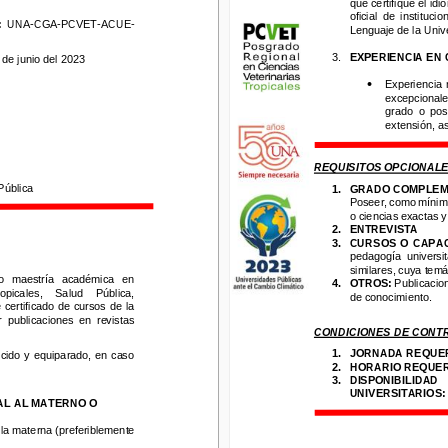
que certifique el idi
oficial
de  institucione
UNA
-
CGA
-
PCVET
-
ACUE
-
oficial
de  institucio
Lenguaje de la Univer
 
UNA
-
CGA
-
PCVET
-
ACUE
-
Lenguaje de la Univ
3.
EXPERIENCIA 
EN
C
 junio del 2023
3.
EXPERIENCIA 
EN
 de junio del 2023
•
Experiencia  m
•
Experiencia  
excepcionales
excepcionale
grado  o  posgr
grado  o  pos
extensión, así
extensión, a
REQUISITOS OPCIONALES
REQUISITOS OPCIONALE
lica
1.
GRADO
COMPLEME
Poseer, como mínimo, 
Pública
1.
GRADO
COMPLEM
o ciencias exactas y n
Poseer, como mínimo
2.
ENTREVISTA
o ciencias exactas y
3.
CURSOS  O 
CAPACIT
2.
ENTREVISTA
pedagogía  universitari
3.
CURSOS  O 
CAPAC
similares
,
cuya temáti
pedagogía  universita
 maestría   académica   en
4.
OTROS:
Publicacione
similares
,
cuya temát
cales,    Salud    Pública, 
de conocimiento.
o   maestría   académica   en
4.
OTROS:
Publicacio
tificado de cursos de
la 
opicales,    Salud    Pública, 
de conocimiento.
ublicaciones  en  revistas
certificado de cursos de
la 
CONDICIONES DE CONTRA
r 
publicaciones  en  revistas
CONDICIONES DE CONT
1.
JORNADA
REQUER
o  y equiparado,  en caso 
2.
HORARIO
REQUERI
1.
JORNADA
REQUE
cido  y equiparado,  en caso 
3.
DISPONIBILIDAD     D
2.
HORARIO
REQUER
UNIVERSITARIOS
: 
C
3.
DISPONIBILIDAD    
 AL MATERNO O
UNIVERSITARIOS
:
AL AL MATERNO O
 materna
(preferiblemente
 la materna
(preferiblemente
endida por la Escuela de 