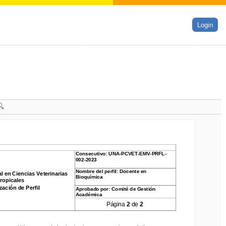
Login
Consecutivo
: 
UNA
-
PCVET
-
EMV
-
PRFL
-
Consecutivo
: 
UNA
-
PCVET
-
EMV
-
PRFL
-
002
-
2023
002
-
2023
Nombre del perfil
: 
Docente en 
Nombre del perfil
: 
Docente en 
en Ciencias Veterinarias 
 en Ciencias Veterinarias 
Bioquímica
Bioquímica
opicales
ropicales
ción de Perfil
Aprobado por: 
Comité de Gestión 
zación de Perfil
Aprobado por: 
Comité de Gestión 
Académica
Académica
Página 
2
de 
2
Página 
2
de 
2
ma, emitido por una de las instituciones perteneciente a 
la lista 