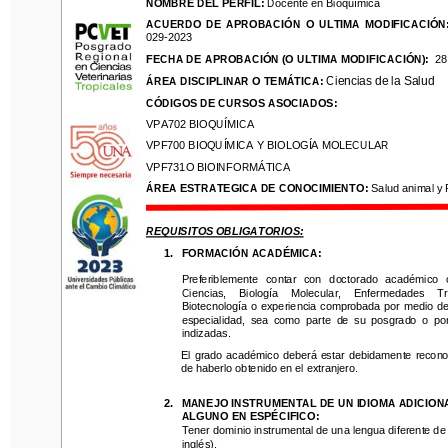
NOMBRE DEL PERFIL: 
Docente en Bioquímica
ACUERDO  DE  APROBACIÓN  O  ULTIMA  MODIFICACIÓN: 
ACUERDO  DE  APROBACIÓN  O  ULTIMA  MODIFICACIÓN:
02
9
-
2023
02
9
-
2023
FECHA DE
APROBACIÓN (O ULTIMA MODIFICACIÓN):
28 de
FECHA DE
APROBACIÓN (O ULTIMA MODIFICACIÓN):
28
Ciencias de la Salud
ÁREA DISCIPLINAR O TEMÁTICA:
Ciencias de la Salud
ÁREA DISCIPLINAR O TEMÁTICA:
CÓDIGOS DE CURSOS ASOCIADOS:
CÓDIGOS DE CURSOS ASOCIADOS:
VPA702
BIOQUÍMICA
VPA702
BIOQUÍMICA
VPF700
BIOQUÍMICA Y BIOLOGÍA MOLECULAR
VPF700
BIOQUÍMICA Y BIOLOGÍA MOLECULAR
VPF
731O 
BIOINFORMÁTICA
VPF
731O 
BIOINFORMÁTICA
ÁREA ESTRATEGICA DE CONOCIMIENT
O
: 
Salud animal y Púb
ÁREA ESTRATEGICA DE CONOCIMIENT
O
: 
Salud animal y 
REQUISITOS OBLIGATORIOS:
REQUISITOS OBLIGATORIOS:
1.
FO
R
MACIÓN ACADÉMICA: 
1.
FO
R
MACIÓN ACADÉMICA: 
Preferiblemente   contar   con 
doctorado   académico   o  
Ciencias,    Biología    Molecular,    Enfermed
ades    Tropi
Preferiblemente   contar   con 
doctorado   académico   
Biotecnología o experiencia comprobada por medio de cer
Ciencias,    Biología    Molecular,    Enfermed
ades    Tr
especialidad,  sea  como  parte  de  su  posgrado  o  por 
p
Biotecnología o experiencia comprobada por medio de 
indizadas.
especialidad,  sea  como  parte  de  su  posgrado  o  po
indizadas.
El  grado académico deberá  estar  debidamente  reconocid
de haberlo obtenido en el extranjero.
El  grado académico deberá  estar  debidamente  recono
de haberlo obtenido en el extranjero.
2.
MANEJO INSTRUMENTAL DE UN IDIOMA ADICIONAL
ALGUNO EN ESPÉCIFICO:
2.
MANEJO INSTRUMENTAL DE UN IDIOMA ADICION
Tener dominio instrumental de una lengua diferente de la
ALGUNO EN ESPÉCIFICO:
inglés
)
.
Tener dominio instrumental de una lengua diferente de
inglés
)
.
Para su comprobación, deberá presentar certificación ext