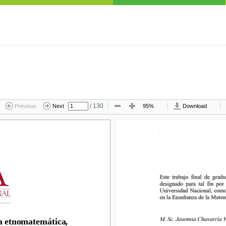
/
130
Previous
Next
95%
Download
 etnomatemática, 
a etnomatemática, 