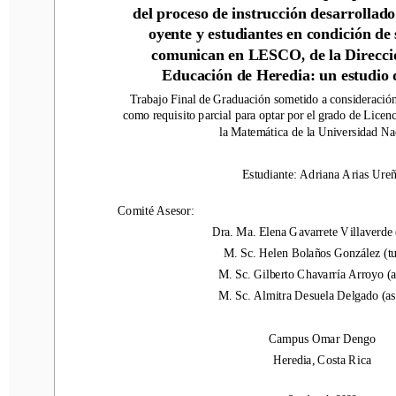
del proceso de instrucción desarrollado e
del proceso de instrucción desarrollado
oyente y estudiantes en condición de s
oyente y estudiantes en condición de
comunican en LESCO,
de la 
Dirección
comunican en LESCO,
de la 
Direcci
Educación de Heredia
:
un estudio de
Educación de Heredia
:
un estudio 
Trabajo Final de Graduación
sometido a consideración d
Trabajo Final de Graduación
sometido a consideració
como requisito parcial para optar por el grado de Licencia
como requisito parcial para optar por el grado de Licen
la Matemática
de la Universidad Naci
la Matemática
de la Universidad Na
Estudiante:
Adriana Arias 
Ureña
Estudiante:
Adriana Arias 
Ureñ
Comité Asesor:
Comité Asesor:
Dra. Ma. Elena Gavarrete Villaverde (
t
Dra. Ma. Elena Gavarrete Villaverde 
M. Sc. Helen Bolaños González (tuto
M. Sc. Helen Bolaños González (tu
M. Sc. Gilberto Chavarría Arroyo (ase
M. Sc. Gilberto Chavarría Arroyo (a
M. Sc. Almitra 
Desuela
Delgado (ases
M. Sc. Almitra 
Desuela
Delgado (as
Campus Omar Dengo
Campus Omar Dengo
Heredia, Costa Rica
Heredia, Costa Rica
Octubre
de 202
2