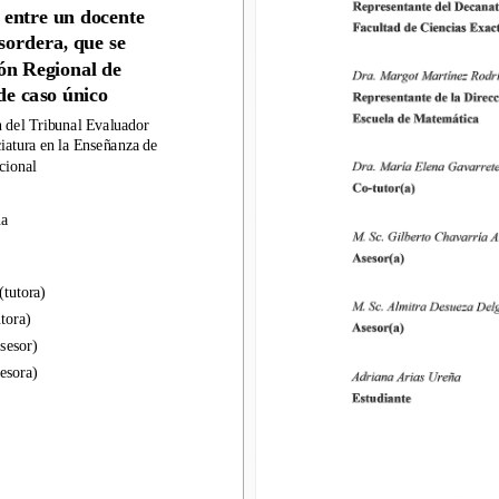
ntre un docente 
 entre un docente 
ordera
, que se 
 sordera
, que se 
 Regional de 
ón Regional de 
 ca
so único
de ca
so único
e
l 
Tribunal
Evaluador 
n de
l 
Tribunal
Evaluador 
tura en la Enseñanza de 
ciatura en la Enseñanza de 
onal
cional
a
utora
)
(
tutora
)
ra)
tora)
sor)
sesor)
ora)
esora)