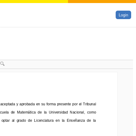
Login
  aceptada  y  aprobada
en  su  forma  presente 
por  el  Tribunal 
o  aceptada  y  aprobada
en  su  forma  presente 
por  el  Tribunal 
ela  de  Matemática  de  la  Universidad  Nacional, 
como 
cuela  de  Matemática  de  la  Universidad  Nacional, 
como 
 optar  al  grado  de  Licenciatura  en  la  Enseñanza  de  la 
  optar  al  grado  de  Licenciatura  en  la  Enseñanza  de  la 