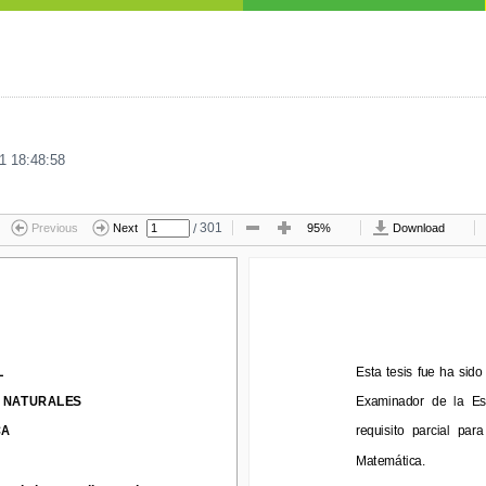
1 18:48:58
/
301
Previous
Next
95%
Download
Esta  tesis  fue  ha  sido
L
Esta  tesis  fue  ha  sid
NATURALES
Examinador  de  la  Escu
Y NATURALES
Examinador  de  la  Es
requisito  parcial  para 
CA
requisito  parcial  para
Matemática.
Matemática.
de los estudiantes de 