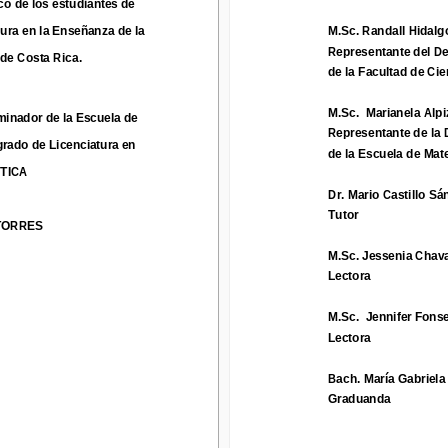
o de los estudiantes de 
a en la Enseñanza de la 
M.Sc. 
Randall Hidalgo
tura en la Enseñanza de la 
M.Sc. 
Randall Hidalg
Representante del Dec
 Costa Rica
.
Representante del D
 de Costa Rica
.
de la Facultad de Cien
de la Facultad de Cie
M.Sc. 
Marianela Alpiz
ador de la Escuela de 
M.Sc. 
Marianela Alpi
minador de la Escuela de 
Representante de la D
Representante de la 
ado de Licenciatura en
de la Escuela de Mate
grado de Licenciatura en
de la Escuela de Mat
CA
TICA
Dr. Mario Castillo Sán
Dr. Mario Castillo Sá
Tutor 
RRES
Tutor 
TORRES
M.Sc. 
Jessenia Chavar
M.Sc. 
Jessenia Chava
Lectora
Lectora
M.Sc.  Jennifer Fonse
M.Sc.  Jennifer Fons
Lectora
Lectora
Bach. María Gabriela 
Graduanda
Bach. María Gabriela
Graduanda