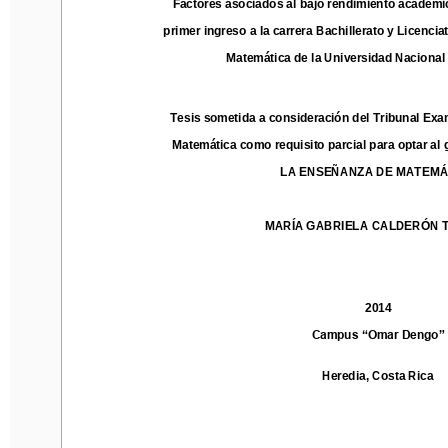
Factores asociados al bajo rendimiento académic
primer ingreso a la carrera 
Bachillerato y Licenciatur
primer ingreso a la carrera 
Bachillerato y Licencia
Matemática de la Universidad Nacional de
Matemática de la Universidad Nacional
Tesis sometida
a consideración del Tribunal Examin
Tesis sometida
a consideración del Tribunal Exa
Matemática como requisito parcial para optar al gr
Matemática como requisito parcial para optar al 
LA ENS
EÑANZA DE MATEMÁTI
LA ENS
EÑANZA DE MATEMÁ
MARÍA GABRIELA CALDERÓN TO
MARÍA GABRIELA CALDERÓN 
201
4
201
4
Campus “Omar Dengo”
Campus “Omar Dengo”
Heredia, Costa Rica
Heredia, Costa Rica