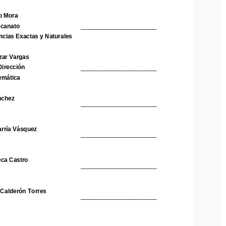
 Mora
o Mora
anato 
_______________________
ecanato 
_______________________
cias Exactas y Naturales
ncias Exactas y Naturales
ar Vargas
zar Vargas
irección
_______________________
Dirección
_______________________
mática 
emática 
chez 
_______________________
nchez 
_______________________
ría Vásquez
_______________________
rría Vásquez
_______________________
ca Castro
_______________________
eca Castro
_______________________
Calderón Torres
_______________________
 Calderón Torres
_______________________