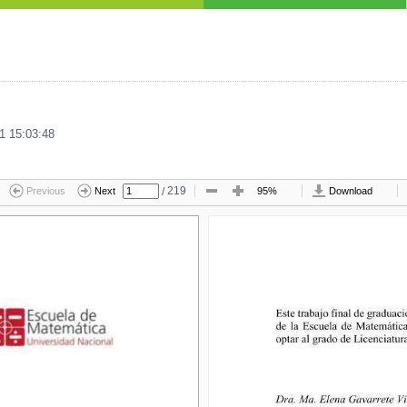
1 15:03:48
/
219
Previous
Next
95%
Download