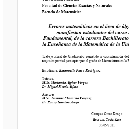
Facultad de Ciencias Exactas y Naturales  
Facultad de Ciencias Exactas y Naturales  
Escuela de Matemática
Escuela de Matemática
Errores matemáticos en el área de álgeb
Errores matemáticos en el área de álg
manifiestan estudiantes del curso M
manifiestan estudiantes del curso
Fundamental, de la carrera Bachillerato y
Fundamental, de la carrera Bachillerato
la Enseñanza de la Matemática de la Univ
la Enseñanza de la Matemática de la Uni
Trabajo  Final  de  Graduación  sometido  a  consideración  del  T
requisito parcial para optar por el grado de Licenciatura en la 
Ens
Trabajo  Final  de  Graduación  sometido  a  consideración  del
requisito parcial para optar por el grado de Licenciatura en la 
Estudiante
: 
Emanuelle Parra Rodríguez 
Estudiante
: 
Emanuelle Parra Rodríguez 
Tutores: 
M.Sc. Marianela Alpízar Vargas 
Tutores: 
Dr. Miguel Picado Alfaro 
M.Sc. Marianela Alpízar Vargas 
Dr. Miguel Picado Alfaro 
Asesores: 
M.Sc. Jesennia Chavarría Vásquez 
Asesores: 
Dr. Ronny Gamboa Araya 
M.Sc. Jesennia Chavarría Vásquez 
Dr. Ronny Gamboa Araya 
Campus Omar Dengo 
Heredia, Costa Rica 
Campus Omar Dengo 
05/05/2021 
Heredia, Costa Rica 
05/05/2021 