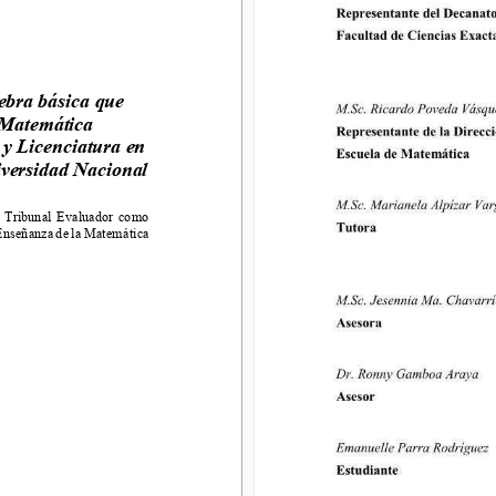
ra básica que 
ebra básica que 
atemática 
 Matemática 
 Licenciatura en 
 y Licenciatura en 
ersidad Nacional 
versidad Nacional 
ribunal  Evalua
dor  como 
eñanza de la Matemática  
  Tribunal  Evalua
dor  como 
Enseñanza de la Matemática  