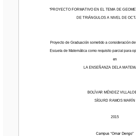
“
PROYECTO FORMATIVO E
N EL TEMA DE GEOMETR
“
PROYECTO FORMATIVO E
N EL TEMA DE GEOME
DE TRIÁNGULOS A NIVE
L DE OCTA
DE TRIÁNGULOS A NIVE
L DE OC
Proyecto de Graduación sometido a consideración del Tr
Proyecto de Graduación sometido a consideración del
Escuela de Matemática como requisito parcial para optar 
Escuela de Matemática como requisito parcial para opt
en 
en 
LA ENSEÑANZA DELA MATEMÁT
LA ENSEÑANZA DELA MATEM
BOLÍVAR MÉ
NDEZ VILLALOBO
BOLÍVAR MÉ
NDEZ VILLALO
SÍGURD RAMOS MARÍ
N
SÍGURD RAMOS MARÍ
N
201
5
201
5
Campus “Om
ar Dengo”
Campus “Om
ar Dengo”