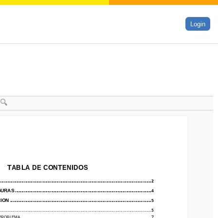
Login
TABLA DE CONTENIDOS
TABLA DE CONTENIDOS
.............................
................................
................................
.........................
2
................................
................................
................................
.........................
2
URAS
................................
................................
................................
.............
4
GURAS
................................
................................
................................
.............
4
ON
................................
................................
................................
.................
5
CION
................................
................................
................................
.................
5
..................
................................
................................
................................
....
5
......................
................................
................................
................................
....
5
................................
................................
................................
.........
7
RO
BLEMA
................................
................................
................................
.........
7
PRO
BLEMA