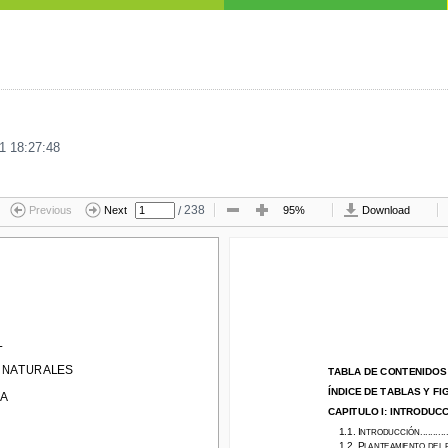
1 18:27:48
/
238
Previous
Next
95%
Download
L
NATURALES
TABLA DE CONTENIDOS
...
Y NATURALES
TABLA DE CONTENIDOS
ÍNDICE DE TABLAS Y F
IG
ÍNDICE DE TABLAS Y F
I
A
CAPITU
LO I: INTRODUCCI
CAPITU
LO I: INTRODUC
1.1.
I
..............
NTRODUCCIÓN
1.1.
I
..........
NTRODUCCIÓN
1.2.
P
LANTEAMIENTO DEL P
1.2.
P
LANTEAMIENTO DEL 