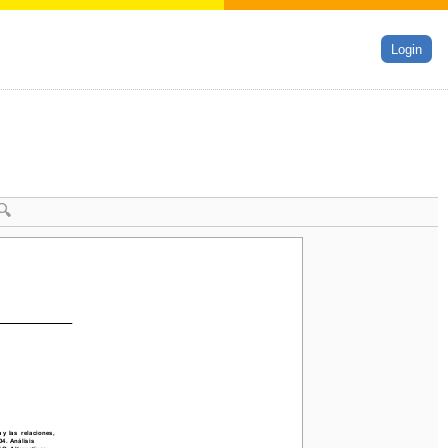
Login
 las  relaciones, 
4. Análisis 