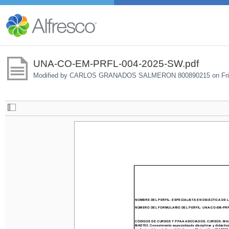
UNA-CO-EM-PRFL-004-2025-SW.pdf
Modified by CARLOS GRANADOS SALMERON 800890215 on
Fr
NOMBRE DEL PERFIL: ESPECIALISTA EN DIDÁCTICA DE
NÚMERO DEL FORMULARIO DEL PERFIL: UNA-CO-EM-PRFL
CÓDIGOS DE CURSOS Y PPAA ASOCIADOS: CURSOS: MAD700. Cono
MAD702. Conocimiento especializado disciplinar y didáctico