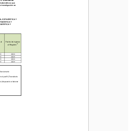
O. Alternativas 
 matemáticos que 
 investigación en 
, ESTADÍSTICA Y 
TADÍSTICA Y 
ADÍSTICA Y 
al 
Fecha de ingreso 
10
al Registro
il 
2024
il 
2024
il 
2024
il 
2024
funcionario 
l perfil (Transitorio 
o (dispuesto a laborar 