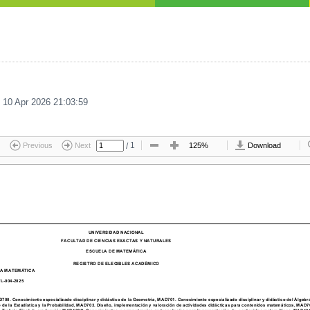
i 10 Apr 2026 21:03:59
/
1
Previous
Next
125%
Download
UNIVERSIDAD NACIONAL
FACULTAD DE CIENCIAS EXACTAS Y NATURALES
ESCUELA DE MATEMÁTICA
REGISTRO DE ELEGIBLES ACADÉMICO
 LA MATEMÁTICA
-004-2025
cimiento especializado disciplinar y didáctico de la Geometría, MAD701. Conocimiento especializado disciplinar y didáctico del Álgebra y
 de la Estadística y la Probabilidad, MAD703. Diseño, implementación y valoración de actividades didácticas para contenidos matemáticos, MAD70