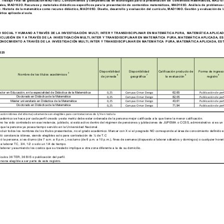
. Trabajo Final de graduación MAD100O. Conocimientos y competencias en tecnologías para la presentación de  contenidos matemáticos, MAD101
ales, MAD102O. Recursos y materiales didácticos específicos para la presentación de contenidos matemáticos, MAD103O. Análisis de problemas
istoria de la matemática como recurso didáctico, MAD105O. Diseño, desarrollo y evaluación del currículo, MAD106O. Gestión y evaluación de la
ica aplicada al aula.
SOCIAL Y HUMANO A TRAVÉS DE LA INVESTIGACIÓN  MULTI, INTER Y TRANSDISCIPLINAR EN MATEMÁTICA PURA,  MATEMÁTICA APLICADA
NCLUSIÓN EN Y A TRAVÉS DE LA  INVESTIGACIÓN MULTI, INTER Y TRANSDISCIPLINAR EN MATEMÁTICA  PURA, MATEMÁTICA APLICADA, ES
ONOCIMIENTO A TRAVÉS DE LA  INVESTIGACIÓN MULTI, INTER Y TRANSDISCIPLINAR EN MATEMÁTICA  PURA, MATEMÁTICA APLICADA, EST
025
Disponibilidad 
Disponibilidad 
Calificación producto de 
Forma de ingreso 
3
Nombre de los títulos académicos 
 6
7
 8
9
de jornada
geográfica 
la evaluación
registro
ctor en Educación, en la especialidad de Didáctica de la Matemática
62,65
0,25
Campus Omar Dengo
Publicación de perf
Doctorado en Didáctica de la Matemática
82,05
0,25
Campus Omar Dengo
Publicación de perf
Máster universitario en Didáctica de la Matemática
43,61
0,25
Campus Omar Dengo
Publicación de perf
Doctorado en Didáctica de la Matemática
71,94
0,25
Campus Omar Dengo
Publicación de perf
icación idónea del idioma) solamente son elegibles para contrataciones de 1/4 en toda la 
o se hace por cada perfil creado y esta matriz debe estar ordenada de la persona mejor calificada a la que tiene la menor calificación.
i no ha sido contratado en esa instancia, jubilado, si está activo dentro del régimen de pensiones y jubilaciones de JUPEMA o CCSS, administrativo si es un 
o que la persona ya posea tiempo servido en la Universidad Nacional.
cluir todos los nombres de los títulos presentados, no el grado académico. Marcar con X si el posgrado NO corresponde al área de conocimiento definido en e
entó constancia idónea, siendo elegibles solo para contratación de ¼ de T.C
ndó la persona, si es diurno (de 7 a.m. a 6 p.m.), nocturno (de 6 p.m. a 10 p.m.), fines de semana (dispuesto a laborar sábados y domingos) o cualquier horari
 a laborar TC, 3/4, 1/2 o solo un 1/4 de tiempo.
laborar y asumiendo los costos que su traslado implique a otra zona diferente a la de su domicilio.
tículos 36 TER, 36 BIS o publicación del perfil.
sona elegible a ser parte de este registro.