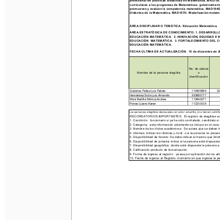
profesional de prácticas didácticas en Matemática, MAD705
curriculares a los programas de Matemáticas  gubernament
promueven y evalúen la competencia matemática, MAD104O. H
Didáctica de la Matemática, MAD107O. Modelización matemát
ÁREA DISCIPLINAR O TEMÁTICA: Educación Matemática.
ÁREA ESTRATÉGICA DE CONOCIMIENTO: 1. DESARROLLO 
EDUCACIÓN MATEMÁTICA.  2. INNOVACIÓN, EQUIDAD E I
EDUCACIÓN  MATEMÁTICA.  3. FORTALECIMIENTO DEL C
EDUCACIÓN MATEMÁTICA.
FECHA ÚLTIMA DE ACTUALIZACIÓN:  15 de diciembre de 2
No. de cédula 
Nombre de la persona
 elegible
o 
identificación
114400694
Gutiérrez Fallas Luis Fabián
Do
Hernández Solís Luis Armando
303680177
113840271
Mora Badilla Mónica Andrea
Porras Lizano Karen
112200038
Las personas elegibles destacadas en color amarillo, (no tienen certif
RECORDATORIOS IMPORTANTES:  El registro de elegibles académic
1. Condición:  funcionario si ya ha sido contratado, candidato s
2. Categoría:  esta información solamente se incluye en el cas
3. Nombre de los títulos académicos:  Se aclara que se deben in
4. Idiomas: Indicar los idiomas y nivel  o si la persona no pres
5. Disponibilidad de horario: Se debe indicar el horario que bri
6. Disponibilidad de jornada: indica si la persona está dispuesta
7. Disponibilidad geográfica: donde está dispuesta la persona a 
8. Calificación producto de la evaluación.
9. Forma de ingreso al registro:  ya sea por aplicación de los ar
10. Fecha de ingreso al Registro: momento en que ingresa la per