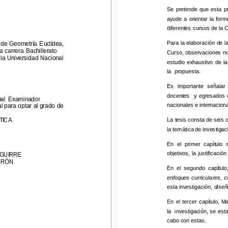
Se  pretende  que  esta  pr
Se  pretende  que  esta  
ayude  a  orientar  la 
formul
ayude  a  orientar  la 
form
diferentes cursos de la Ca
diferentes cursos de la C
Para la elaboración de la
e Geometría  Euclídea,
Para la elaboración de l
a de Geometría  Euclídea,
arrera 
Bachillerato
Curso, observaciones no pa
a 
carrera 
Bachillerato
 Universidad Nacional
Curso, observaciones no 
estudio  exhaustivo 
de  la 
 la Universidad Nacional
estudio  exhaustivo 
de  l
la  propuesta.
la  propuesta.
Es  importante  señalar  qu
Es  importante  señalar  
docentes    y  egresados  d
l  Examinador
docentes    y  egresados 
nacionales e internacional
ara optar al grado de
unal  Examinador
nacionales e internaciona
l para optar al grado de
La tesis consta de seis ca
CA
TICA
La tesis consta de seis c
la temática de investigació
la temática de investigac
En  el  primer  capítulo  se
objetivos, la just
ificación 
En  el  primer  capítulo  
IRRE
ÓN
objetivos, la just
ificació
GUIRRE
En  el  segundo 
capítulo
, 
ERÓN
enfoques curriculares
, 
co
En  el  segundo 
capítulo
esta investigación, 
diseño 
enfoques curriculares
, 
c
esta investigación, 
diseñ
En  el  tercer  capítulo, M
la  investigación, se estab
En  el  tercer  capítulo,
cabo con estas.
la  investigación, se est
cabo con estas.