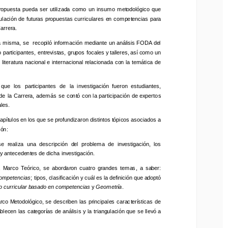
opuesta  pueda  ser  utilizada  como  un  insumo  metodológico que 
propuesta  pueda  ser  utilizada  como  un  insumo  metodológico que 
ación de futuras propuestas curricula
res en competencias para 
ulación de futuras propuestas curricula
res en competencias para 
rrera.
arrera.
 misma, se  recopiló información mediante un análisis FODA del 
a misma, se  recopiló información mediante un análisis FODA del 
rticipantes, entrevistas, grupos focales y talleres, así como un 
participantes, entrevistas, grupos focales y talleres, así como un 
 literatura nacional e internacional relacionada con la temática de 
a  literatura nacional e internacional relacionada con la temática de 
e  los  participantes  de  la  investigación  fueron  estudiantes, 
que  los  participantes  de  la  investigación  fueron  estudiantes, 
e  la  Carrera,  además  se contó con la participación de experto
s 
 de  la  Carrera,  además  se contó con la participación de experto
s 
es.
les.
pítulos en los que se profundizaron distintos tópicos asociados a 
apítulos en los que se profundizaron distintos tópicos asociados a 
n:
ión:
  realiza  una  descripción  del  problema  de  investigación,  los 
y antecedentes de dicha investigación.
se  realiza  una  descripción  del  problema  de  investigación,  los 
n y antecedentes de dicha investigación.
 Marco  Teórico,  se  abordaron  cuatro  grandes  temas,  a  saber: 
mpetencias
;
tipos, clasificación y cuál es la definición que adoptó 
,  Marco  Teórico,  se  abordaron  cuatro  grandes  temas,  a  saber: 
curr
icular basado en competencias 
y 
Geometría
.  
ompetencias
;
tipos, clasificación y cuál es la definición que adoptó 
o curr
icular basado en competencias 
y 
Geometría
.  
arco Metodológico, se describen las principales características de 
lecen las categorías de análisis y la triangulación que se llevó a 
 Marco Metodológico, se describen las principales características de 
ablecen las categorías de análisis y la triangulación que se llevó a 