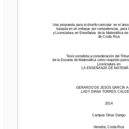
Una  propuesta para el diseño curricular  en el área d
Una  propuesta para el diseño curricular  en el áre
basad
a
en un  enfoque  por competencias,  para la 
c
basad
a
en un  enfoque  por competencias,  para l
y Licenciatura  en Enseñanza  de la Matemática de la
y Licenciatura  en Enseñanza  de la Matemática de
de Costa Rica
de Costa Rica
Tesis sometida
a consideración  del Tribuna
de
la Escuela  de Matemática como requisito parcial p
Tesis sometida
a consideración  del Trib
Licenciatura  en 
de
la Escuela  de Matemática como requisito parcia
LA ENSEÑANZA DE MATEMÁTI
Licenciatura  en 
LA ENSEÑANZA DE MATEMÁ
GERARDO DE JESÚS GARCÍA  AGU
LADY DIANA  TORRES  CALDER
GERARDO DE JESÚS GARCÍA  A
LADY DIANA  TORRES  CALD
201
4
201
4
Campus Omar  Dengo
Campus Omar  Dengo
Heredia, Costa Rica
Heredia, Costa Rica