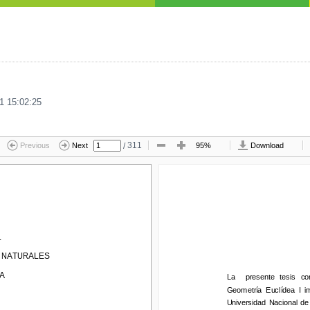
1 15:02:25
/
311
Previous
Next
95%
Download
L
NATURALES
Y NATURALES
La    presente 
tesis  cons
A
La    presente 
tesis  co
Ge
ometría  Euclídea  I  imp
Ge
ometría  Euclídea  I  i
Universidad  Nacional de 
Universidad  Nacional de