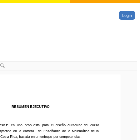
Login
RESUMEN EJECUTIVO
RESUMEN EJECUTIVO
iste  en 
una  propuesta  para  el  diseño  curricular 
del  curso 
nsiste  en 
una  propuesta  para  el  diseño  curricular 
del  curso 
artido  en  la  carrera 
de
Enseñanza  de  la  Matemática  de  la 
mpartido  en  la  carrera 
de
Enseñanza  de  la  Matemática  de  la 
Costa Rica
,
basada en un enfoque por competencias
.
 Costa Rica
,
basada en un enfoque por competencias
.