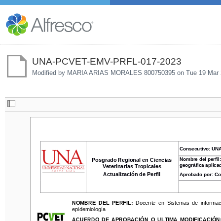
UNA-PCVET-EMV-PRFL-017-2023
Modified by MARIA ARIAS MORALES 800750395 on
Tue 19 Mar 
Consecutivo
: 
UNA
-
P
Consecutivo
: 
UN
Nombre del perfil
: 
Do
Posgrado Regional en Ciencias 
Nombre del perfil
Posgrado Regional en Ciencias 
geográfica aplicados
geográfica aplica
Veterinarias Tropicales
Veterinarias Tropicales
Actualización de Perfil
Aprobado por: 
Comit
Actualización de Perfil
Aprobado por: 
Co
NOMBRE  DEL  PERFIL: 
Docente  en  Sistemas  de  información 
NOMBRE  DEL  PERFIL: 
Docente  en  Sistemas  de  informaci
epidemiología
epidemiología
ACUERDO  DE  APROBACIÓN  O  ULTIMA  MODIFICACIÓN: 
ACUERDO  DE  APROBACIÓN  O  ULTIMA  MODIFICACIÓN: