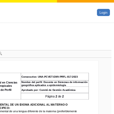
Login
Consecutivo
: 
UNA
-
PCVET
-
EMV
-
PRFL
-
017
-
2023
Consecutivo
: 
UNA
-
PCVET
-
EMV
-
PRFL
-
017
-
2023
Nombre del perfil
: 
Docente en Sistemas de información 
en Ciencias 
Nombre del perfil
: 
Docente en Sistemas de información 
 en Ciencias 
geográfica aplicados a epidemiología
geográfica aplicados a epidemiología
opicales
Tropicales
e Perfil
Aprobado por: 
Comité de Gestión Académica
de Perfil
Aprobado por: 
Comité de Gestión Académica
Página 
2
de 
2
Página 
2
de 
2
TAL DE UN IDIOMA ADICIONAL AL MATERNO O
NTAL DE UN IDIOMA ADICIONAL AL MATERNO O
FICO:
IFICO:
ental de una lengua diferente de la materna
(preferiblemente
umental de una lengua diferente de la materna
(preferiblemente