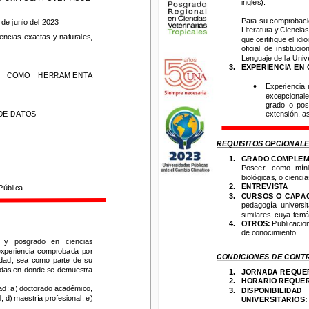
inglés
)
.
Para su comprobación,
 junio del 2023
Para su comprobació
 de junio del 2023
Literatura y Ciencias 
Literatura y Ciencia
ias  exactas  y  naturales, 
que certifique el idio
iencias  exactas  y  naturales, 
que certifique el idi
oficial
de  institucione
oficial
de  institucio
Lenguaje de la Univer
Lenguaje de la Univ
3.
EXPERIENCIA 
EN
C
3.
EXPERIENCIA 
EN
COMO    HERRAMIENTA 
COMO    HERRAMIENTA 
•
Experiencia  m
•
Experiencia  
excepcionales
excepcionale
grado  o  posgr
 DATOS 
grado  o  pos
extensión, así
DE DATOS 
extensión, a
REQUISITOS OPCIONALES
REQUISITOS OPCIONALE
1.
GRADO
COMPLEME
Poseer,  como  mínimo
1.
GRADO
COMPLEM
biológicas, o ciencias
Poseer,  como  mínim
2.
ENTREVISTA
lica
biológicas, o cienci
3.
CURSOS  O  CAPACI
2.
ENTREVISTA
Pública
pedagogía  universitar
3.
CURSOS  O  CAPAC
similares
,
cuya temáti
pedagogía  universit
4.
OTROS:
Publicacione
similares
,
cuya temát
de conocimiento.
4.
OTROS:
Publicacio
 
posgrado   en   ciencias 
de conocimiento.
periencia comprobada  por 
  y 
posgrado   en   ciencias 
CONDICIONES DE CONTRA
,  sea  como  parte  de  su 
 experiencia comprobada  por 
as en donde se demuestra 
1.
JORNADA
REQUER
CONDICIONES DE CONT
idad,  sea  como  parte  de  su 
2.
HORARIO
REQUERI
zadas en donde se demuestra 
1.
JORNADA
REQUE
 a) doctorado académico, 
3.
DISPONIBILIDAD     D
2.
HORARIO
REQUER
 maestría profesional, e) 
UNIVERSITARIOS
: 
C
ad: a) doctorado académico, 
3.
DISPONIBILIDAD    
 d) maestría profesional, e) 
UNIVERSITARIOS
: