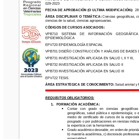
029
-
2023
029
-
2023
FECHA DE
APROBACIÓN (O ULTIMA MODIFICACIÓN):
28 de
FECHA DE
APROBACIÓN (O ULTIMA MODIFICACIÓN):
28
ÁREA  DISCIPLINAR  O  TEMÁTICA:
C
iencias  geográficas,  cienc
ÁREA  DISCIPLINAR  O  TEMÁTICA:
C
iencias  geográficas,  c
ciencias de la salud, ciencias agropecuarias
.
ciencias de la salud, ciencias agropecuarias
.
CÓDIGOS DE CURSOS ASOCIADOS:
CÓDIGOS DE CURSOS ASOCIADOS:
VPB710 
SISTEMA    DE    INFORMACIÓN    GEOGRÁFICA 
VPB710 
SISTEMA    DE    INFORMACIÓN    GEOGRÁFICA 
EPIDEMIOLÓGICA
EPIDEMIOLÓGICA
EPV720 
EPIDEMIOLOGÍA ESPACIAL
EPV720 
EPIDEMIOLOGÍA ESPACIAL
VPB701 
DISEÑO CONSTRUCCIÓN Y ANÁLISIS DE BASES DE
VPB701 
DISEÑO CONSTRUCCIÓN Y ANÁLISIS DE BASES 
VPB731 
INVESTIGACIÓN APLICADA EN SALUD I, II Y III, 
VPB731 
INVESTIGACIÓN APLICADA EN SALUD I, II Y III, 
VPB732 
INV
ESTIGACIÓN APLICADA EN SALUD II
VPB732 
INV
ESTIGACIÓN APLICADA EN SALUD II
VPB733 
INVESTIGACIÓ
N APLICADA EN SALUD III
VPB733 
INVESTIGACIÓ
N APLICADA EN SALUD III
EPV722 
TESIS
.
EPV722 
TESIS
.
ÁREA ESTRATEGICA DE CONOCIMIENT
O
: 
Salud animal y Púb
ÁREA ESTRATEGICA DE CONOCIMIENT
O
: 
Salud animal y 
REQUISITOS OBLIGATORIOS:
REQUISITOS OBLIGATORIOS:
1.
FO
R
MACIÓN ACADÉMICA: 
•
Contar   con 
grado   en   ciencias   geográficas   y
1.
FO
R
MACIÓN ACADÉMICA: 
geográficas,  salud 
pública o  epidemiología;  o  ex
•
Contar   con 
grado   en   ciencias   geográficas 
medio  de  certificado  de  cursos  de  la  especialidad
geográficas,  salud 
pública o  epidemiología;  o 
posgrado o por publicaciones en revistas indizad
medio  de  certificado  de  cursos  de  la  especial
la experticia con la herramienta.
posgrado o por publicaciones en revistas indi
•
Grado académico deseable, en orden de prioridad:
la experticia con la herramienta.
b) maestría académica, c) doctorado profesional, d)
•
Grado académico deseable, en orden de priorid
especialidad.
b) maestría académica, c) doctorado profesional,
especialidad.