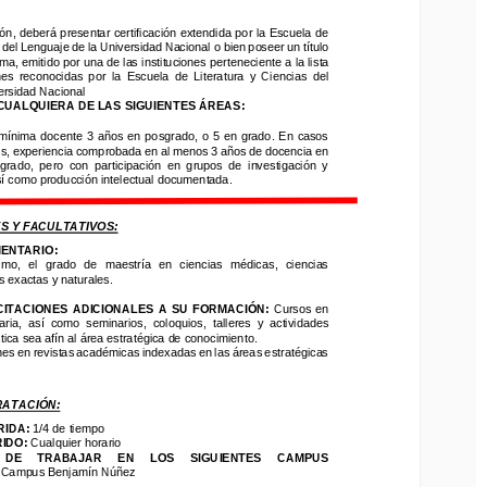
 deberá presentar certificación extendida por la Escuela de 
n, deberá presentar certificación extendida por la Escuela de 
del Lenguaje de la Universidad Nacional 
o bien poseer un título 
s del Lenguaje de la Universidad Nacional 
o bien poseer un título 
ma, emitido por una de las instituciones perteneciente a 
la lista 
oma, emitido por una de las instituciones perteneciente a 
la lista 
s  reconocidas  por  la 
Escuela  de  Literatura  y  Ciencias  del 
nes  reconocidas  por  la 
Escuela  de  Literatura  y  Ciencias  del 
sidad Nacional
ersidad Nacional
UALQUIERA DE LAS SIGUIENTES ÁREAS:
CUALQUIERA DE LAS SIGUIENTES ÁREAS:
ínima docente 3  años en posgrado,  o  5  en  grado.  En casos 
mínima docente 3  años en posgrado,  o  5  en  grado.  En casos 
, experiencia comprobada en al menos 3 años de docencia en 
s, experiencia comprobada en al menos 3 años de docencia en 
ado,  pero  con  participación  en  grupos  de  investigación  y 
grado,  pero  con  participación  en  grupos  de  investigación  y 
 como producción intelectual documentada
.
sí como producción intelectual documentada
.
 Y FACULTATIVOS:
S Y FACULTATIVOS:
NTARI
O
:
,  el  grado  de  maestría  en  ciencias  médicas,  ciencias 
ENTARI
O
:
 exactas y naturales
.
o,  el  grado  de  maestría  en  ciencias  médicas,  ciencias 
as exactas y naturales
.
TACIONES  ADICIONALES  A  SU  FORMACIÓN:
Cursos  en 
ia,  así  como  seminarios, 
coloquios,  talleres  y  actividades 
ITACIONES  ADICIONALES  A  SU  FORMACIÓN:
Cursos  en 
ca sea afín al área estratégica de conocimiento.
aria,  así  como  seminarios, 
coloquios,  talleres  y  actividades 
s en revistas académicas indexadas en las áreas estratégicas 
ica sea afín al área estratégica de conocimiento.
nes en revistas académicas indexadas en las áreas estratégicas 
TACIÓN:
IDA
: 
1/4 de tiempo
RATACIÓN:
DO
: 
Cualquier horario
RIDA
: 
1/4 de tiempo
E     TRABAJAR     EN     LOS     SIGUIENTES     CAMP
U
S 
IDO
: 
Cualquier horario
ampus Benjamín Núñez
 DE     TRABAJAR     EN     LOS     SIGUIENTES     CAMP
U
S 
 
Campus Benjamín Núñez