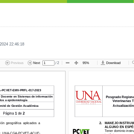
2024 22:46:18
/
2
Previous
Next
95%
Download
CVET
-
EMV
-
PRFL
-
017
-
2023
A
-
PCVET
-
EMV
-
PRFL
-
017
-
2023
cente en Sistemas de información 
Posgrado Regional 
: 
Docente en Sistemas de información 
Posgrado Regional
 a epidemiología
dos a epidemiología
Veterinarias Tr
Veterinarias 
Actualización d
é de Gestión Académica
Actualización 
mité de Gestión Académica
Página 
1
de 
2
Página 
1
de 
2
 geográfica  aplicados  a 
2.
MANEJO INSTRUMEN
ón  geográfica  aplicados  a 
2.
MANEJO INSTRUME
ALGUNO EN ESPÉCI
ALGUNO EN ESPÉC
Tener dominio instrum
Tener dominio instr
UNA
-
CGA
-
PCVET
-
ACUE
-
inglés
)
.
 
UNA
-
CGA
-
PCVET
-
ACUE
-