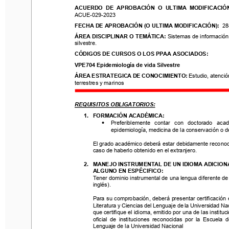
ACUERDO  DE  APROBACIÓN  O  ULTIMA  MODIFICACIÓN: 
ACUERDO  DE  APROBACIÓN  O  ULTIMA  MODIFICACIÓN
ACUE
-
029
-
2023
ACUE
-
029
-
2023
FECHA DE
APROBACIÓN (O ULTIMA MODIFICACIÓN):
28
-
0
FECHA DE
APROBACIÓN (O ULTIMA MODIFICACIÓN):
28
ÁREA DISCIPLINAR O TEMÁTICA:
Sistemas de información ge
ÁREA DISCIPLINAR O TEMÁTICA:
Sistemas de información
silvestre.
silvestre.
CÓDIGOS DE CURSOS O LOS PPAA ASOCIADOS:
CÓDIGOS DE CURSOS O LOS PPAA ASOCIADOS:
VPE
704
Epidemiología de vida Silvestre
VPE
704
Epidemiología de vida Silvestre
ÁREA ESTRATEGICA DE CONOCIMIENT
O
: 
Estudio, atención y
terrestres y marinos
ÁREA ESTRATEGICA DE CONOCIMIENT
O
: 
Estudio, atenció
terrestres y marinos
REQUISITOS OBLIGATORIOS:
REQUISITOS OBLIGATORIOS:
1.
FO
R
MACIÓN ACADÉMICA: 
•
Preferiblemente   contar   con   doctorado   académico
1.
FO
R
MACIÓN ACADÉMICA: 
epidemiología, medicina de la conservación o de la
•
Preferiblemente   contar   con   doctorado   académ
epidemiología, medicina de la conservación o de
El grado académico deberá estar debidamente reconocido
caso de haberlo obtenido en el 
extranjero.
El grado académico deberá estar debidamente reconoc
caso de haberlo obtenido en el 
extranjero.
2.
MANEJO INSTRUMENTAL DE UN IDIOMA ADICIONAL
ALGUNO EN ESPÉCIFICO:
2.
MANEJO INSTRUMENTAL DE UN IDIOMA ADICION
Tener dominio instrumental de una lengua diferente de la 
ALGUNO EN ESPÉCIFICO:
inglés).
Tener dominio instrumental de una lengua diferente de 
inglés).
Para su comprobación, deberá presentar certificación ext
Literatura y Ciencias del Lenguaje de la Universidad Nacio
Para su comprobación, deberá presentar certificación 
que certifique el idioma, emitido por una de las institucione
Literatura y Ciencias del Lenguaje de la Universidad Na
oficial  de  instituciones  reconocidas  por  la 
Escuela  de  L
que certifique el idioma, emitido por una de las instituci
Lenguaje de la Universidad Naciona
l
oficial  de  instituciones  reconocidas  por  la 
Escuela  de
Lenguaje de la Universidad Naciona
l