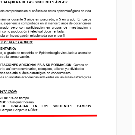
CUALQUIERA DE LAS SIGUIENTES ÁREAS:
a comprobada en el análisis de datos epidemiológicos de vida 
cia comprobada en el análisis de datos epidemiológicos de vida 
nima  docente  3  años  en  posgrado,  o  5  en  grado.  En  casos 
ínima  docente  3  años  en  posgrado,  o  5  en  grado.  En  casos 
, experiencia comprobada en al menos 3 años de docencia en 
s, experiencia comprobada en al menos 3 años de docencia en 
ado,  pero  con  participación  en  grupos  de  investigación  y 
grado,  pero  con  participación  en  grupos  de  investigación  y 
 como producción intelectual d
ocumentada.
sí como producción intelectual d
ocumentada.
a en investigación relacionada con el perfil
ia en investigación relacionada con el perfil
 Y FACULTATIVOS:
S Y FACULTATIVOS:
NTARI
O
:
el grado de maestría en Epidemiología vinculada a animales 
ENTARI
O
:
de la conservación. 
, el grado de maestría en Epidemiología vinculada a animales 
a de la conservación. 
ACIONES ADICIONALES A SU FORMACIÓN: 
Cursos en 
a, así como seminarios, coloquios, talleres y actividades 
TACIONES ADICIONALES A SU FORMACIÓN: 
Cursos en 
ca sea afín al área estratégica de conocimiento.
ria, así como seminarios, coloquios, talleres y actividades 
s en revistas académicas indexadas en las áreas estratégicas 
tica sea afín al área estratégica de conocimiento.
nes en revistas académicas indexadas en las áreas estratégicas 
ATACIÓN:
RATACIÓN:
DA: 
1/4 de tiempo
DO: 
Cualquier horario
IDA: 
1/4 de tiempo
E     TRABAJAR     EN     LOS     SIGUIENTES     CAMPUS 
IDO: 
Cualquier horario
ampus Benjamín Núñez
 DE     TRABAJAR     EN     LOS     SIGUIENTES     CAMPUS 
 
Campus Benjamín Núñez