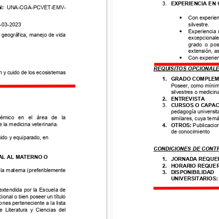
UNA
-
CGA
-
PCVET
-
EMV
-
3.
EXPERIENCIA 
EN
: 
UNA
-
CGA
-
PCVET
-
EMV
-
•
Con experienci
•
Con experien
silvestre. 
3
-
2023
silvestre. 
-
03
-
2023
•
Experiencia  mí
ográfica, manejo de vida 
•
Experiencia  m
excepcionales
 geográfica, manejo de vida 
excepcionale
grado  o  posgr
grado  o  pos
extensión, así
extensión, a
•
Con experienci
•
Con experienc
REQUISITOS OPCIONALES
 cuido de los ecosistemas 
REQUISITOS OPCIONALE
1.
GRADO
COMPLEME
n y cuido de los ecosistemas 
Poseer, como mínimo, 
1.
GRADO
COMPLEM
silvestres o medicina 
Poseer, como mínimo
2.
ENTREVISTA
silvestres o medicin
3.
CURSOS O CAPACIT
2.
ENTREVISTA
pedagogía universitari
3.
CURSOS O CAPACI
   en   el   área   de   la 
similares, cuya temáti
pedagogía universita
 medicina veterinaria. 
4.
OTROS: 
Publicacione
ico   en   el   área   de   la 
similares, cuya temá
de conocimiento
 la medicina veterinaria. 
4.
OTROS: 
Publicacio
 y equiparado, en
de conocimiento
ido y equiparado, en
CONDICIONES DE CONTR
 AL MATERNO O
CONDICIONES DE CONT
1.
JORNADA REQUERI
2.
HORARIO REQUERI
AL AL MATERNO O
1.
JORNADA REQUER
materna (preferiblemente 
3.
DISPONIBILIDAD     D
2.
HORARIO REQUER
UNIVERSITARIOS: 
C
la materna (preferiblemente 
3.
DISPONIBILIDAD    
UNIVERSITARIOS:
endida por la Escuela de 
nal 
o bien poseer un título 
extendida por la Escuela de 
s perteneciente a la lista 
cional 
o bien poseer un título 
iteratura  y  Ciencias  del 
ones perteneciente a la lista 
  Literatura  y  Ciencias  del 