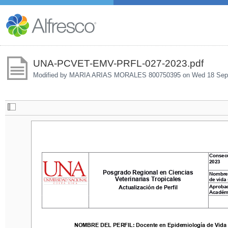
UNA-PCVET-EMV-PRFL-027-2023.pdf
Modified by MARIA ARIAS MORALES 800750395 on
Wed 18 Sep
Consecuti
Consec
2023
2023
Posgrado Regional en Ciencias 
Posgrado Regional en Ciencias 
Nombre del
Nombre 
Veterinarias Tropicales
de vida sil
Veterinarias Tropicales
de vida 
Aprobado p
Actualización de Perfil
Aprobad
Actualización de Perfil
Académica
Académ
NOMBRE DEL PERFIL: 
Docente en 
Epidemiología de Vida Sil
NOMBRE DEL PERFIL: 
Docente en 
Epidemiología de Vida 