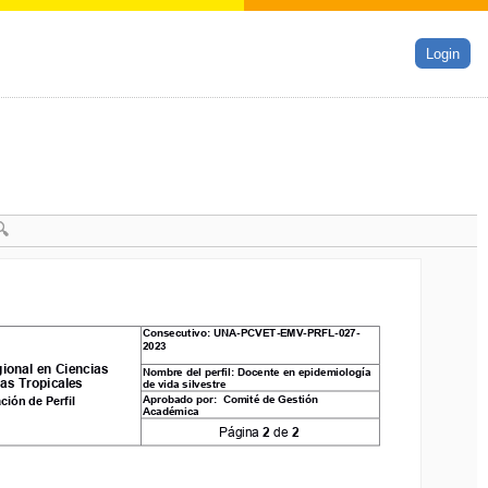
Login
Consecutivo
: 
UNA
-
PCVET
-
EMV
-
P
RF
L
-
0
27
-
Consecutivo
: 
UNA
-
PCVET
-
EMV
-
P
RF
L
-
0
27
-
2023
2023
nal en Ciencias 
ional en Ciencias 
Nombre del perfil
: 
Docente en 
epidemiología 
Nombre del perfil
: 
Docente en 
epidemiología 
s Tropicales
de vida silvestre
ias Tropicales
de vida silvestre
Aprobado por: 
Comité de Gestión 
ión de Perfil
Aprobado por: 
Comité de Gestión 
ción de Perfil
Académica 
Académica 
Página 
2
de 
2
Página 
2
de 
2
UALQUIERA DE LAS SIGUIENTES ÁREAS: