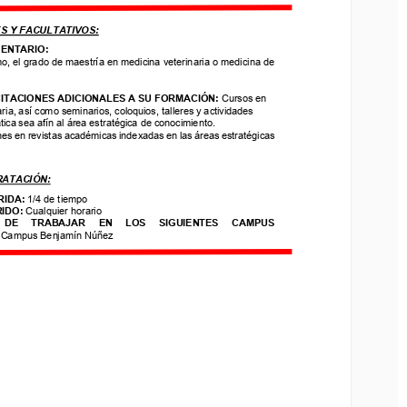
 Y FACULTATIVOS:
S Y FACULTATIVOS:
NTARI
O
:
ENTARI
O
:
el grado de maestría en medicina veterinaria o medicina de 
, el grado de maestría en medicina veterinaria o medicina de 
ACIONES ADICIONALES A SU FORMACIÓN: 
Cursos en 
TACIONES ADICIONALES A SU FORMACIÓN: 
Cursos en 
a, así como seminarios, coloquios, talleres y actividades 
ria, así como seminarios, coloquios, talleres y actividades 
ca sea afín al área estratégica de conocimiento.
s en revistas académicas indexadas en las áreas estratégicas 
tica sea afín al área estratégica de conocimiento.
nes en revistas académicas indexadas en las áreas estratégicas 
ATACIÓN:
RATACIÓN:
DA: 
1/4 de tiempo
DO: 
Cualquier horario
IDA: 
1/4 de tiempo
E     TRABAJAR     EN     LOS     SIGUIENTES     CAMPUS 
IDO: 
Cualquier horario
ampus Benjamín Núñez
 DE     TRABAJAR     EN     LOS     SIGUIENTES     CAMPUS 
 
Campus Benjamín Núñez