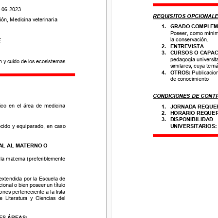
6
-
2023
-
06
-
2023
REQUISITOS OPCIONALES
 Medicina veterinaria
REQUISITOS OPCIONALE
ón, Medicina veterinaria
1.
GRADO
COMPLEME
1.
GRADO
COMPLEM
Poseer, como mínimo, 
Poseer, como mínimo
la 
conservación.
la 
conservación.
E
2.
ENTREVISTA
2.
ENTREVISTA
3.
CURSOS O CAPACIT
3.
CURSOS O CAPACI
pedagogía universitari
 
cuido de los ecosistemas 
pedagogía universita
similares, cuya temáti
n y 
cuido de los ecosistemas 
4.
OTROS: 
Publicacione
similares, cuya temá
de conocimiento
4.
OTROS: 
Publicacio
de conocimiento
CONDICIONES DE CONTR
CONDICIONES DE CONT
en  el  área  de  medicina 
1.
JORNADA REQUERI
2.
HORARIO REQUERI
o  en  el  área  de  medicina 
1.
JORNADA REQUER
3.
DISPONIBILIDAD     D
2.
HORARIO REQUER
o  y  equiparado,  en
caso 
UNIVERSITARIOS: 
C
3.
DISPONIBILIDAD    
cido  y  equiparado,  en
caso 
UNIVERSITARIOS:
 AL MATERNO O
AL AL MATERNO O
materna (preferiblemente 
la materna (preferiblemente 
endida por la Escuela de 
nal 
o bien poseer un título 
extendida por la Escuela de 
s perteneciente a la lista 
cional 
o bien poseer un título 
iteratura  y  Ciencias  del 
ones perteneciente a la lista 
  Literatura  y  Ciencias  del 
 ÁREAS: