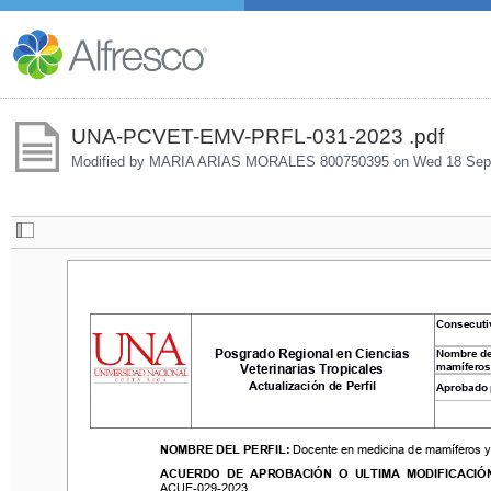
UNA-PCVET-EMV-PRFL-031-2023 .pdf
Modified by MARIA ARIAS MORALES 800750395 on
Wed 18 Sep
Consecutivo
:
Consecuti
Posgrado Regional en Ciencias 
Nombre del pe
Posgrado Regional en Ciencias 
Nombre del
mamíferos 
y
Veterinarias Tropicales
mamíferos
Veterinarias Tropicales
Actualización de Perfil
Aprobado por
Actualización de Perfil
Aprobado 
NOMBRE DEL PERFIL: 
Docente en 
medicina de 
mamíferos
y a
NOMBRE DEL PERFIL: 
Docente en 
medicina de 
mamíferos
y
ACUERDO  DE  APROBACIÓN  O  ULTIMA  MODIFICACIÓN: 
ACUERDO  DE  APROBACIÓN  O  ULTIMA  MODIFICACIÓN
ACUE
-
029
-
2023
ACUE
-
029
-
2023