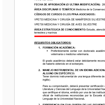
FECHA DE
APROBACIÓN (O ULTIMA MODIFICACIÓN):
28
-
0
FECHA DE
APROBACIÓN (O ULTIMA MODIFICACIÓN):
28
ÁREA DISCIPLINAR O 
TEMÁTICA
Medicina de la Conservación,
ÁREA DISCIPLINAR O 
TEMÁTICA
Medicina de la Conservaci
CÓDIGOS DE CURSOS O LOS PPAA ASOCIADOS:
CÓDIGOS DE CURSOS O LOS PPAA ASOCIADOS:
VPE733 MEDICINA Y CIRUGÍA DE MAMÍFEROS SILVESTRE
VPE733 MEDICINA Y CIRUGÍA DE MAMÍFEROS SILVESTR
VPE730 MEDICINA Y CIRUGÍA DE AVES SILVESTRE
VPE730 MEDICINA Y CIRUGÍA DE AVES SILVESTRE
ÁREA ESTRATEGICA DE CONOCIMIENT
O
: 
Estudio, atención y
terrestres y marinos
ÁREA ESTRATEGICA DE CONOCIMIENT
O
: 
Estudio, atenció
terrestres y marinos
REQUISITOS OBLIGATORIOS:
REQUISITOS OBLIGATORIOS:
1.
FO
R
MACIÓN ACADÉMICA: 
•
Preferiblemente  contar  con  doctorado  académico  
1.
FO
R
MACIÓN ACADÉMICA: 
veterinaria o medicina veterinaria
.
•
Preferiblemente  contar  con  doctorado  académic
veterinaria o medicina veterinaria
.
El  grado  académico  deberá  estar  debidamente 
reconocid
de haberlo obtenido en el extranjero
.
El  grado  académico  deberá  estar  debidamente 
recono
de haberlo obtenido en el extranjero
.
2.
MANEJO INSTRUMENTAL DE UN IDIOMA ADICIONAL
ALGUNO EN ESPÉCIFICO:
2.
MANEJO INSTRUMENTAL DE UN IDIOMA ADICION
Tener dominio instrumental de una lengua diferente de la 
ALGUNO EN ESPÉCIFICO:
inglés).
Tener dominio instrumental de una lengua diferente de 
inglés).
Para su comprobación, deberá presentar certificación ext
Literatura y Ciencias del Lenguaje de la Universidad Nacio
Para su comprobación, deberá presentar certificación 
que certifique el idioma, emitido por una de las institucione
Literatura y Ciencias del Lenguaje de la Universidad Na
oficial  de  instituciones  reconocidas  por  la 
Escuela  de  L
que certifique el idioma, emitido por una de las instituci
Lenguaje de la Universidad Nacional
.
oficial  de  instituciones  reconocidas  por  la 
Escuela  de
Lenguaje de la Universidad Nacional
.
3.
EXPERIENCIA 
EN
CUALQUIERA DE LAS SIGUIENTES