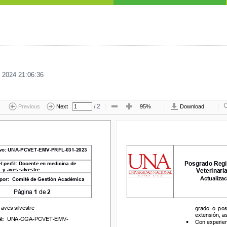
 2024 21:06:36
/
2
Previous
Next
95%
Download
 
UNA
-
PCVET
-
E
MV
-
P
RF
L
-
0
31
-
2023
vo
: 
UNA
-
PCVET
-
E
MV
-
P
RF
L
-
0
31
-
2023
Posgrado Region
rfil
: 
Docente en medicina de 
Posgrado Regi
 perfil
: 
Docente en medicina de 
 aves 
silvestre
Veterinarias
 
y aves 
silvestre
Veterinari
Actualizació
: 
Comité de Gestión Académica 
Actualizac
por: 
Comité de Gestión Académica 
Página 
1
de 
2
Página 
1
de 
2
ves
silvestre
grado  o  posgr
 aves
silvestre
grado  o  pos
extensión, así
extensión, a
UNA
-
CGA
-
PCVET
-
EMV
-
•
Con experienci
: 
UNA
-
CGA
-
PCVET
-
EMV
-
•
Con experienc