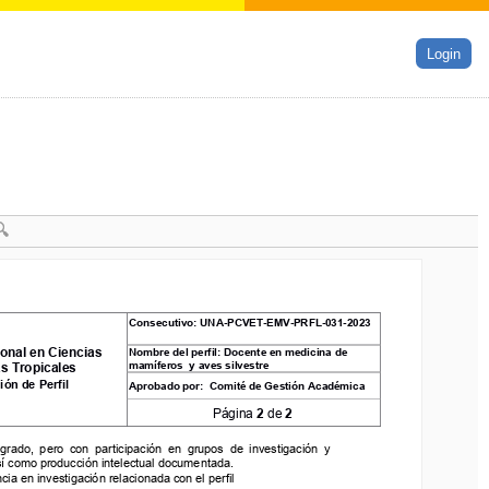
Login
Consecutivo
: 
UNA
-
PCVET
-
E
MV
-
P
RF
L
-
0
31
-
2023
Consecutivo
: 
UNA
-
PCVET
-
E
MV
-
P
RF
L
-
0
31
-
2023
al en Ciencias 
Nombre del perfil
: 
Docente en medicina de 
onal en Ciencias 
Nombre del perfil
: 
Docente en medicina de 
mamíferos 
y aves 
silvestre
 Tropicales
mamíferos 
y aves 
silvestre
as Tropicales
n de Perfil
Aprobado por: 
Comité de Gestión Académica 
ión de Perfil
Aprobado por: 
Comité de Gestión Académica 
Página 
2
de 
2
Página 
2
de 
2
ado,  pero  con  participación  en  grupos  de  investigación  y 
grado,  pero  con  participación  en  grupos  de  investigación  y 
 como producción intelectual documentada. 
sí como producción intelectual documentada. 
a en investigación relacionada con el perfil
ia en investigación relacionada con el perfil