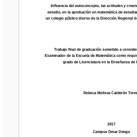
Influencia de
l autoconcepto, las actitudes y
creencia
Influencia de
l autoconcepto, las actitudes y
creenc
estudio
,
en la aprobación 
en 
matemática
de
estudiant
estudio
,
en la aprobación 
en 
matemática
de
estudia
un colegio público diurno de la Dirección Regional 
de 
un colegio público diurno de la Dirección Regional 
d
Trabajo final de graduación sometido
a considerac
Trabajo final de graduación sometido
a consider
Examinador de la Escuela de Matemática como requisito
Examinador de la Escuela de Matemática como requisi
grado de Licenciatura en la Enseñanza de la
grado de Licenciatura en la Enseñanza de 
Rebeca Melissa Calderón Torres
Rebeca Melissa Calderón Torr
201
7
201
7
Campus 
Omar Dengo
Campus 
Omar Dengo
Heredia, Costa Rica