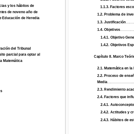
s y los hábitos de 
1.
1.3
.
Factores
escol
ias y los hábitos de 
1.
1.3
.
Factores
esco
es
de noveno año de 
ntes
de noveno año de 
1.
2
.
Problema
de inves
1.
2
.
Problema
de inve
Educación 
de Heredia
e Educación 
de Heredia
1.3
.
Justificación
.........
1.3
.
Justificación
......
1.4
.
Objetivos
.............
1.4
.
Objetivos
...........
1.
4.1
.
Objetivo Gener
1.
4.1
.
Objetivo Gene
1.
4.2
.
Objetivos Espe
ión del Tribunal 
1.
4.2
.
Objetivos Esp
ación del Tribunal 
 parcial para opt
ar al 
Capítulo II
.
Marco Teóric
to parcial para opt
ar al 
Capítulo II
.
Marco Teóri
 Matemática
la Matemática
2.
1
.
Matemática en la 
E
2.
1
.
Matemática en la 
2
.2
.
Proceso de enseña
2
.2
.
Proceso de enseñ
M
edia
...
.....................
M
edia
...
...................
2.
3
.
Rendimiento acadé
2.
3
.
Rendimiento acad
es
2.4
.
Factores que influ
2.4
.
Factores que infl
2.
4.1
.
Autoconcepto
.
2.
4.1
.
Autoconcept
2.
4.2
.
Actitudes y cre
2.
4.2
.
Actitudes y c
2.
4.3
.
Hábitos de est
2.
4.3
.
Hábitos de es