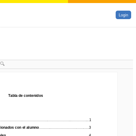
Login
Tabla de contenidos
Tabla de contenidos
.....
...................................................
..
............
...
.
1
.
......
...................................................
..
............
...
.
1
ionados con el alumno
........................
......
.
......
...
..
3
cionados con el alumno
........................
......
.
......
...
..
3
es
..............................
............
.....................
..
..
...
4
ales
..............................
............
.....................
..
..
...
4