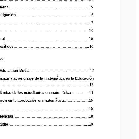
ares
..........................................
.....................
..
.
.
.
5
..........................................
.....................
lares
..
.
.
.
5
..........................................
...............
...
tigación
..
6
stigación
..........................................
...............
..
...
6
..................
...................................................
..
..
7
.....................
...................................................
..
..
7
....................
................................................
..
..10
......................
................................................
..
..10
al
..................
............
....................................
..
.10
ral
..................
............
....................................
..
.10
.........
..................
..............................
...
cíficos
.
.
10
ecíficos
.........
..................
..............................
...
.
.
10
o
co
ducación 
M
edia
................................
...
...............
12
E
ducación 
M
edia
................................
...
...............
12
nza y apre
ndizaje de la matemática en la Educación 
anza y apre
ndizaje de la matemática en la Educación 
......
......
...........................
.................................
13
........
......
...........................
.................................
13
mico de los estudiantes en matemática
.........
..
.....
14
émico de los estudiantes en matemática
.........
..
.....
14
.....................
yen en la aprobación en matemática
15
uyen en la aprobación en matemática
.....................
15
.....
......
...................................................
..
...
..
...
15
o
......
......
...................................................
..
...
..
...
15
encia
s
............
.......................................
.
......
....
18
reencia
s
............
.......................................
.
......
....
18
udio
..................
...
....................................
..
...
..
...
19
tudio
..................
...
....................................
..
...
..
...
19