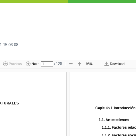
1 15:03:08
/
125
Previous
Next
95%
Download
TURALES
NATURALES
Capítulo I
.
Introducción
Capítulo I
.
Introducción
1.
1
.
Antecedentes
......
.
1.
1
.
Antecedentes
.....
1.1.1
.
Factores relac
1.1.1
.
Factores rela
1.
1.2
.
Factores
social
1.
1.2
.
Factores
soci