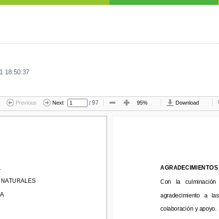
1 18:50:37
/
97
Previous
Next
95%
Download
AGRADECIMIENTOS
L
AGRADECIMIENTOS
NATURALES
Con   la   culminación   
Y NATURALES
Con   la   culminación 
agradecimiento   a   las  
A
agradecimiento   a   las
colaboración y apoyo.
colaboración y apoyo.