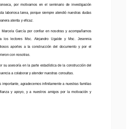
nseca,  por  motivarnos  en  el  seminario  de  investigación 
Fonseca,  por  motivarnos  en  el  seminario  de  investigación 
esta laboriosa tarea, porque siempre  atendió nuestras dudas 
 esta laboriosa tarea, porque siempre  atendió nuestras dudas 
era atenta y eficaz.
anera atenta y eficaz.
Marcela  García  por  confiar  en  nosotras  y  ac
ompañarnos 
  Marcela  García  por  confiar  en  nosotras  y  ac
ompañarnos 
  los  lectores  Msc.  Alejandro
Ugalde  y  Msc.  Jesennia 
a  los  lectores  Msc.  Alejandro
Ugalde  y  Msc.  Jesennia 
iosos  aportes  a  la  construcción  del  documento  y  por  el 
liosos  aportes  a  la  construcción  del  documento  y  por  el 
eron con nosotras.
ieron con nosotras.
r su asesoría en la
parte estad
ística de la construcción del 
por su asesoría en la
parte estad
ística de la construcción del 
ncia a colaborar y atender nuestras consultas.
encia a colaborar y atender nuestras consultas.
mportante, agradecemos infinitamente a nuestras familias 
 importante, agradecemos infinitamente a nuestras familias 
anza  y  apoyo,  y  a  nuestros  amigos  por  la  motivación  y
fianza  y  apoyo,  y  a  nuestros  amigos  por  la  motivación  y