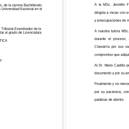
A  la  MSc.  Je
nnifer  Fo
de la carrera Bachillerato 
A  la  MSc.  Je
nnifer  
, de la carrera Bachillerato 
niversidad Nacional
en el 
a Universidad Nacional
en el 
dirigida  a iniciar con 
dirigida  a iniciar con
y preocupaciones de man
y preocupaciones de m
ibunal Examinador de la 
A  nuestra  tutora  MSc.  
 Tribunal Examinador de la 
al grado de Licenciatura 
A  nuestra  tutora  MSc.
ar al grado de Licenciatura 
durante  el  proceso,  a
CA
durante  el  proceso,  
TICA
Chavarrí
a  por  sus  val
Chavarrí
a  por  sus  va
compromiso que adquiri
compromiso que adquir
r
Al Dr. Mario Castillo po
Al Dr. Mario Castillo 
documento y por su anue
documento y por su anu
Finalmente y no menos i
Finalmente y no menos
por  su  paciencia,  confi
por  su  paciencia,  con
palabras de aliento.
palabras de aliento.