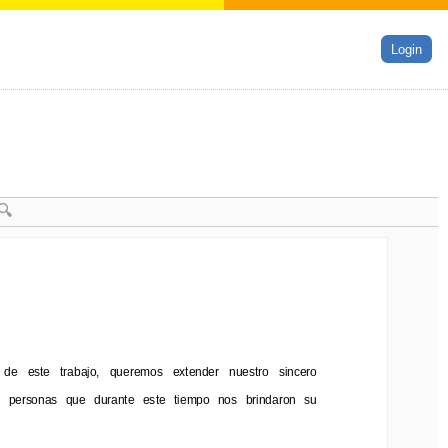
Login
de   este   trabajo,   queremos   extender   nuestro   sincero 
  de   este   trabajo,   queremos   extender   nuestro   sincero 
 personas   que   durante   este   tiempo   nos   brindaron   su 
   personas   que   durante   este   tiempo   nos   brindaron   su 