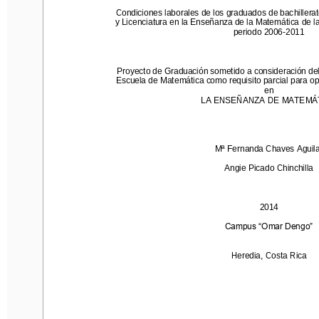
Condiciones labo
rales de
los graduados de bachillerato, 
Condiciones labo
rales de
los graduados de bachillerato
y Licenciatura e
n la Enseñanza de la Matemática
de la U
y Licenciatura e
n la Enseñanza de la Matemática
de l
pe
riodo 2006
-
2011
pe
riodo 2006
-
2011
Proyecto de Graduación sometido a consideración del Tr
Proyecto de Graduación sometido a consideración del
Escuela de Matemática como requisito parcial para optar 
Escuela de Matemática como requisito parcial para opt
en 
en 
LA ENSEÑANZA DE MATEMÁTI
LA ENSEÑANZA DE MATEMÁ
Mª Fernanda Chaves Aguilar
Mª Fernanda Chaves Aguila
Angie Picado 
Ch
inchilla
Angie Picado 
Ch
inchilla
201
4
201
4
Campus “Omar Dengo”
Campus “Omar Dengo”
Heredia, Costa Rica
Heredia, Costa Rica