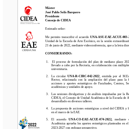
Máster 
Máster 
José Pablo Solís Barquero
José Pablo Solís Barquero
Presi
dente
Presi
dente
Consejo de CIDEA 
Consejo de CIDEA 
Estimad
o
señor
:
Estimad
o
señor
:
Me  permito  transcribir  el  acuerdo
UNA
-
A
SU
-
EAE
-
ACUE
-
00
3
-
202
Me  permito  transcribir  el  acuerdo
UNA
-
A
SU
-
EAE
-
ACUE
-
00
3
-
Unidad
de la Escuela de Arte Escénico, en la sesión 
extra
ordinaria 
Unidad
de la Escuela de Arte Escénico, en la sesión 
extra
ordinar
2
1
de jun
io
de 202
2
,
mediante videoconferencia
,
que a la letra dice:
2
1
de jun
io
de 202
2
,
mediante videoconferencia
,
que a la letra dice
CONSIDE
RANDO
:
CONSIDE
RANDO
:
1.
El  proceso  de  formulación  del  plan  de  mediano  pl
azo  2023
-
2
llevado a cabo por la Rectoría, en colaboración con múltiples p
1.
El  proceso  de  formulación  del  plan  de  mediano  pl
azo  20
universitaria. 
llevado a cabo por la Rectoría, en colaboración con múltiple
universitaria. 
2.
La  circular 
UNA
-
R
-
CIRC
-
042
-
2022
,  emitida  por  el  M.Ed. 
Rector,  relacionada  con
la  ampliación  de
l  plazo  para  la  fo
2.
La  circular 
UNA
-
R
-
CIRC
-
042
-
2022
,  emitida  por  el  M.
acciones  y  aportes  estratégicos  de  Facultades,  Centros,  Sede
Rector,  relacionada  con
la  ampliación  de
l  plazo  para  la 
académicas y unidades de apoyo. 
acciones  y  aportes  estratégicos  de  Facultades,  Centros,  S
académicas y unidades de apoyo. 
3.
Las  sesiones  divulgativas  y  de  análisis  impulsadas  por  la  Recto
CIDEA, el Consejo de Unidad Académica de la Escuela de Arte E
3.
Las  sesiones  divulgativas  y  de  análisis  impulsadas  por  la  R
desarrollado en diversos talleres. 
CIDEA, el Consejo de Unidad Académica de la Escuela de Art
desarrollado en diversos talleres. 
4.
La propuesta  de  acciones estratégicas a  nivel del CIDEA y los a
en el marc
o de la EAE
. 
4.
La propuesta  de  acciones estratégicas a  nivel del CIDEA y lo
en el marc
o de la EAE
. 
5.
E
l 
acuerdo 
UNA
-
CO
-
EAE
-
ACUE
-
074
-
2022
, 
median
te   el 
Acad
émica aprueba 
los  aportes 
estratégicos  planteados  en el 
5.
E
l 
acuerdo 
UNA
-
CO
-
EAE
-
ACUE
-
074
-
2022
, 
median
te   
2023
-
2027 con enfoque pr
ospectivo.
Acad
émica aprueba 
los  aportes 
estratégicos  planteados  en 
2023
-
2027 con enfoque pr
ospectivo.
6.
El  análisis  realizado  por  los  miembros
de 
la  Asamblea  de 
U