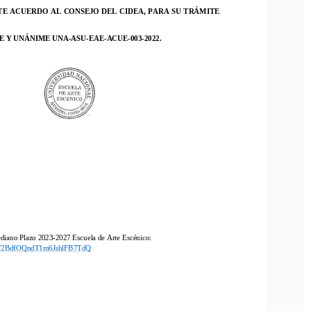
E ACUERDO 
AL CONSEJO DE
L CIDEA
, PARA SU TRÁMITE 
T
E ACUERDO 
AL CONSEJO DE
L CIDEA
, PARA SU TRÁMITE 
Y
UNÁNIME
UNA
-
A
SU
-
EAE
-
ACUE
-
0
0
3
-
202
2
.
E
Y
UNÁNIME
UNA
-
A
SU
-
EAE
-
ACUE
-
0
0
3
-
202
2
.
iano Plazo 
2023
-
2027
Escuela de Arte Escénico
:
s/2BdfOQndT1m6JshlFB7TdQ
e
diano Plazo 
2023
-
2027
Escuela de Arte Escénico
:
/s/2BdfOQndT1m6JshlFB7TdQ