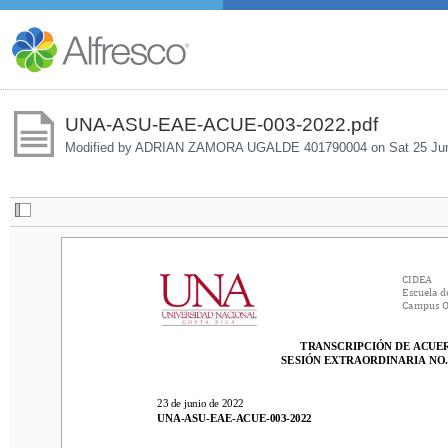
UNA-ASU-EAE-ACUE-003-2022.pdf
Modified by ADRIAN ZAMORA UGALDE 401790004 on
Sat 25 Ju
C
IDEA
C
IDEA
E
scuela de A
E
scuela d
C
ampus Om
C
ampus 
TRANSCRIPCIÓN DE ACUERD
TRANSCRIPCIÓN DE ACUE
SESIÓN 
EXTRA
ORDINARIA NO. 
0
2
SESIÓN 
EXTRA
ORDINARIA NO.
23 de 
junio de 2022
23 de 
junio de 2022
UNA
-
A
SU
-
EAE
-
ACUE
-
00
3
-
202
2
UNA
-
A
SU
-
EAE
-
ACUE
-
00
3
-
202
2