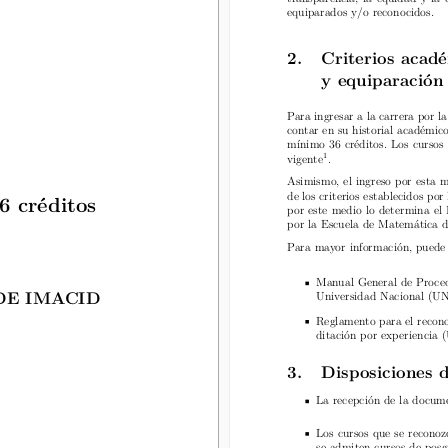
transparencia, la equidad y la
equiparados y/o reconocidos.
equiparados y/o reconocidos.
2.  Criterios académ
2.  Criterios acadé
y equiparación 
y equiparación 
Para ingresar a la carrera por la
Para ingresar a la carrera por 
contar en su historial académico
contar en su historial académi
mínimo 36 créditos. Los cursos r
1
mínimo 36 créditos. Los cursos
vigente
.
1
vigente
.
Asimismo, el ingreso por esta mo
Asimismo, el ingreso por esta m
de los criterios establecidos por
 créditos
de los criterios establecidos p
por este medio lo determina el 
6 créditos
por la Escuela de Matemática de
por este medio lo determina el
por la Escuela de Matemática 
Para mayor información, puede co
Para mayor información, puede c
Manual General de Procedim
E IMACID
Universidad Nacional (U
Manual General de Procedi
Universidad Nacional (
DE IMACID
Reglamento para el reconoci
ditación por experienci
Reglamento para el reconoc
ditación por experienc
3.  Disposiciones de
3.  Disposiciones d
La recepción de la document
La recepción de la documen
Los cursos que se reconozc
se admiten cursos de posgra
Los cursos que se reconoz