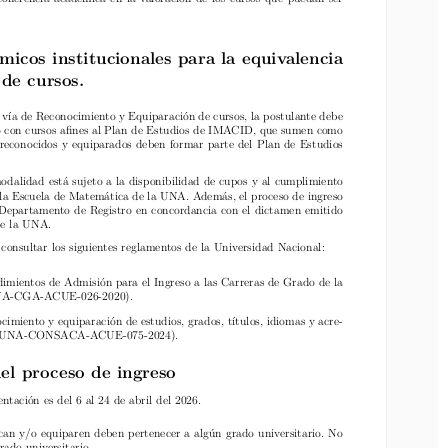
 coherencia académica en la valoración de los cursos que puedan ser
icos institucionales para la equivalencia
micos institucionales para la equivalencia
de cursos.
de cursos.
 vía de Reconocimiento y Equiparación de cursos, la postulante debe
la vía de Reconocimiento y Equiparación de cursos, la postulante debe
 con cursos afines al Plan de Estudios de IMACID, que sumen como
co con cursos afines al Plan de Estudios de IMACID, que sumen como
econocidos y equiparados deben formar parte del Plan de Estudios
 reconocidos y equiparados deben formar parte del Plan de Estudios
dalidad está sujeto a la disponibilidad de cupos y al cumplimiento
odalidad está sujeto a la disponibilidad de cupos y al cumplimiento
 la Escuela de Matemática de la UNA. Además, el proceso de ingreso
or la Escuela de Matemática de la UNA. Además, el proceso de ingreso
Departamento de Registro en concordancia con el dictamen emitido
 la UNA.
 Departamento de Registro en concordancia con el dictamen emitido
de la UNA.
nsultar los siguientes reglamentos de la Universidad Nacional:
onsultar los siguientes reglamentos de la Universidad Nacional:
ientos de Admisión para el Ingreso a las Carreras de Grado de la
NA-CGA-ACUE-026-2020).
mientos de Admisión para el Ingreso a las Carreras de Grado de la
UNA-CGA-ACUE-026-2020).
miento y equiparación de estudios, grados, títulos, idiomas y acre-
a (UNA-CONSACA-ACUE-075-2024).
imiento y equiparación de estudios, grados, títulos, idiomas y acre-
ia (UNA-CONSACA-ACUE-075-2024).
l proceso de ingreso
el proceso de ingreso
ación es del 6 al 24 de abril del 2026.
tación es del 6 al 24 de abril del 2026.
an y/o equiparen deben pertenecer a algún grado universitario. No
do universitario.
can y/o equiparen deben pertenecer a algún grado universitario. No