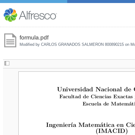
formula.pdf
Modified by CARLOS GRANADOS SALMERON 800890215 on
Mo
Universidad Nacional de C
Universidad Nacional de 
Facultad de Ciencias Exactas y
Facultad de Ciencias Exactas
Escuela de Matemátic
Escuela de Matemát
Ingeniería Matemática en Cien
Ingeniería Matemática en Ci
(IMACID)
(IMACID)