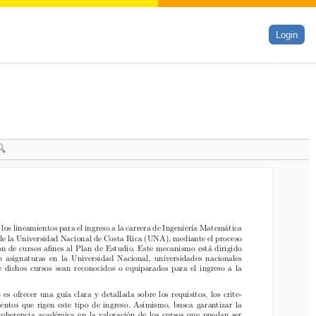
Login
s lineamientos para el ingreso a la carrera de Ingeniería Matemática
los lineamientos para el ingreso a la carrera de Ingeniería Matemática
la Universidad Nacional de Costa Rica (UNA), mediante el proceso
e la Universidad Nacional de Costa Rica (UNA), mediante el proceso
 de cursos afines al Plan de Estudio. Este mecanismo está dirigido
n de cursos afines al Plan de Estudio. Este mecanismo está dirigido
asignaturas en la Universidad Nacional, universidades nacionales
 asignaturas en la Universidad Nacional, universidades nacionales
dichos cursos sean reconocidos o equiparados para el ingreso a la
e dichos cursos sean reconocidos o equiparados para el ingreso a la
 ofrecer una guía clara y detallada sobre los requisitos, los crite-
s ofrecer una guía clara y detallada sobre los requisitos, los crite-
ntos que rigen este tipo de ingreso. Asimismo, busca garantizar la
entos que rigen este tipo de ingreso. Asimismo, busca garantizar la
oherencia académica en la valoración de los cursos que puedan ser