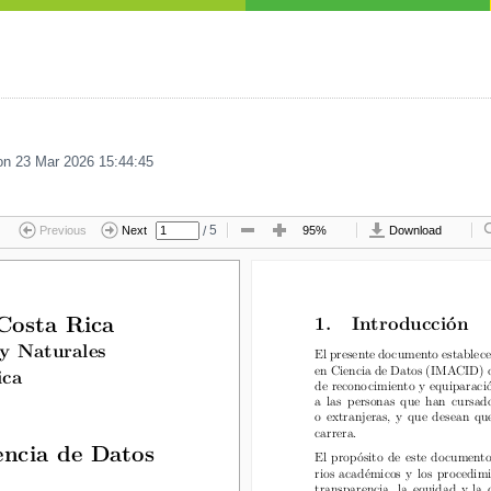
n 23 Mar 2026 15:44:45
/
5
Previous
Next
95%
Download
osta Rica
1.  Introducción
1.  Introducción
Costa Rica
 Naturales
 y Naturales
El presente documento establece lo
El presente documento establece 
en Ciencia de Datos (IMACID) de 
en Ciencia de Datos (IMACID) d
a
ica
de reconocimiento y equiparación
de reconocimiento y equiparació
a las personas que han cursado 
a las personas que han cursado
o extranjeras, y que desean que 
o extranjeras, y que desean qu
carrera.
carrera.
cia de Datos
El propósito de este documento es
encia de Datos
El propósito de este documento e
rios académicos y los procedimie
rios académicos y los procedimi
transparencia, la equidad y la c