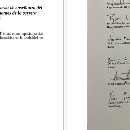
ta 
de
enseñanza del 
esta 
de
enseñanza del 
tes de la carrera 
iantes de la carrera 
a
ibunal 
como requisito parcial 
 Tribunal 
como requisito parcial 
temática  en  la  modalidad  de 
 Matemática  en  la  modalidad  de 