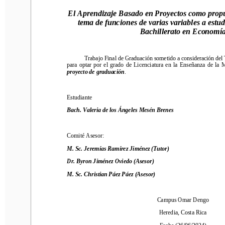
El Aprendizaje Basado en Proyectos como propues
El Aprendizaje Basado en Proyectos como propu
tema de funciones de varias variables a estudian
tema de funciones de varias variables a estud
Bachillerato en Economía
Bachillerato en Economí
Trabajo Final de Graduación
sometido a consideración de
l Tr
Trabajo Final de Graduación
sometido a consideración de
l
para 
optar  por  el  grado  de  Licenciatura  en  la  Enseñanza  de  la  Ma
para 
optar  por  el  grado  de  Licenciatura  en  la  Enseñanza  de  la 
proyecto de graduación
.
proyecto de graduación
.
Estudiante
Estudiante
Bach. Valeria de los Ángeles Mesén Brenes
Bach. Valeria de los Ángeles Mesén Brenes
Comité Asesor:
Comité Asesor:
M. Sc. Jeremías Ramírez Jiménez (Tutor)
M. Sc. Jeremías Ramírez Jiménez (Tutor)
Dr. Byron Jiménez Oviedo (Asesor)
Dr. Byron Jiménez Oviedo (Asesor)
M. Sc. Christian Páez P
áe
z (Asesor)
M. Sc. Christian Páez P
áe
z (Asesor)
Campus Omar 
Dengo
Campus Omar 
Dengo
Heredia, Costa Rica
Heredia, Costa Rica
Fecha (
26
/0
6
/2024
)