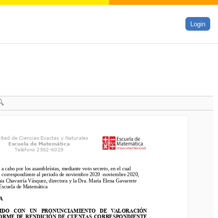
Login
tad de Ciencias Exactas y Naturales
ltad de Ciencias Exactas y Naturales
Escuela de Matemática
Escuela de Matemática
Teléfono 2562
-
6029
Teléfono 2562
-
6029
 cabo por los asambleístas, mediante voto secreto
, en
el cual 
 a cabo por los asambleístas, mediante voto secreto
, en
el cual 
orrespondiente al periodo
de noviembre 2020 
-
noviembre 
20
20
, 
 correspondiente al periodo
de noviembre 2020 
-
noviembre 
20
20
, 
a Chavarría Vásquez, directora
y 
la
Dr
a
. M
aría Elena Gavarrete 
ia Chavarría Vásquez, directora
y 
la
Dr
a
. M
aría Elena Gavarrete 
scuela de Matemática
 Escuela de Matemática
A
DO  CON  UN  PRONUNCIAMIENTO  DE  VALORACIÓN 
BIDO  CON  UN  PRONUNCIAMIENTO  DE  VALORACIÓN 
RME DE 
RENDICIÓN DE CUENTAS
CORRESPONDIENTE 
FORME DE 
RENDICIÓN DE CUENTAS
CORRESPONDIENTE 