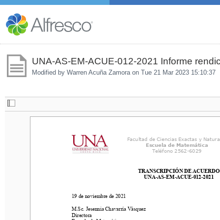
UNA-AS-EM-ACUE-012-2021 Informe rendici
Modified by Warren Acuña Zamora on
Tue 21 Mar 2023 15:10:37
Facultad de Ciencias Exactas y Naturales
Facultad de Ciencias Exactas y Natura
Escuela de Matemática
Escuela de Matemática
Teléfono 2562
-
6029
Teléfono 2562
-
6029
TRANSCRIPCIÓN DE ACUERDO
TRANSCRIPCIÓN DE ACUERDO
UNA
-
AS
-
EM
-
ACUE
-
0
1
2
-
2021
UNA
-
AS
-
EM
-
ACUE
-
0
1
2
-
2021
19
de 
noviembre
de 2021
19
de 
noviembre
de 2021
M.Sc. Jesennia Chavarría Vásquez
M.Sc. Jesennia Chavarría Vásquez
Directora
Directora
Escuela de Matemática.