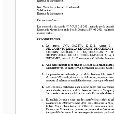
Escuela de Matemática.
Dra. María Elena Gavarrete Villaverde
Dra. María Elena Gavarrete Villaverde
Subdirectora
Subdirectora
Escuela de Matemática.
Escuela de Matemática.
Estimad
as 
señor
as
:
Estimad
as 
señor
as
:
Les
transcribo el acuerdo N° ACUE
-
0
1
2
-
2021, tomado por 
la Asamblea 
Escuela de Matemática, en la Sesión Ordinaria Nº. 0
8
-
2021, realizada el 
Les
transcribo el acuerdo N° ACUE
-
0
1
2
-
2021, tomado por 
la Asambl
manera virtual
.
Escuela de Matemática, en la Sesión Ordinaria Nº. 0
8
-
2021, realizada 
manera virtual
.
CONSIDERANDO: 
CONSIDERANDO: 
La  gaceta  UNA  GACETA  12
-
2018,  Anexo  3  U
1.
REGLAMENTO PARA LA RENDICIÓN DE CUENTAS Y LOS
1.
La  gaceta  UNA  GACETA  12
-
2018,  Anexo  3 
GESTIÓN,  ARTÍCULO  4:  LOS  JERARCAS  Y  TITU
REGLAMENTO PARA LA RENDICIÓN DE CUENTAS Y L
RESPONSABLES DE LA GESTIÓN UNIVERSITARIA, OB
GESTIÓN,  ARTÍCULO  4:  LOS  JERARCAS  Y  T
INFORM
ES, inciso h. Las Direcciones de Unidades Académicas
RESPONSABLES DE LA GESTIÓN UNIVERSITARIA, 
INFORM
ES, inciso h. Las Direcciones de Unidades Académi
Que dicho informe debe reflejar el estado de la unidad académi
2.
administrativos, su impacto y la pertinencia de los resultados ob
2.
Que dicho informe debe reflejar el estado de la unidad acad
administrativos, su impacto y la pertinencia de los resultados
La presentación realizada por la M.Sc. Jesennia Chavarría Vás
3.
Ga
varrete Villaverde, directora y subdirectora, respectivamente, 
3.
La presentación realizada por la M.Sc. Jesennia Chavarría 
respecto al informe de 
rendición de cuentas
en el periodo noviem
Ga
varrete Villaverde, directora y subdirectora, respectivamen
respecto al informe de 
rendición de cuentas
en el periodo nov
Las consultas realizadas para aclarar dudas
por los asambleís
4.
rendición de cuentas, a la 
M.Sc. Jesennia Chavarría Vásquez y la
4.
Las consultas realizadas para aclarar dudas
por los asambl
Villaverde, directora y subdirectora
de la Escuela de Matemática
rendición de cuentas, a la 
M.Sc. Jesennia Chavarría Vásquez y
Villaverde, directora y subdirectora
de la Escuela de Matemát
El análisis llevado a cabo por los 
asambleístas sobre el infor
5.
noviembre de 20
20
-
noviembre 202
1
, presentado por la M.Sc. J
5.
El análisis llevado a cabo por los 
asambleístas sobre el in
la Dra. María Elena Gavarrete Villaverde, directora y subdirec
noviembre de 20
20
-
noviembre 202
1
, presentado por la M.Sc
Escuela de Matemática
, q
uienes reconocen el esfuerzo realiz
la Dra. María Elena Gavarrete Villaverde, directora y subdi
tiempos difíciles como lo es la emergencia sanitaria producida
Escuela de Matemática
, q
uienes reconocen el esfuerzo rea
tiempos difíciles como lo es la emergencia sanitaria produ