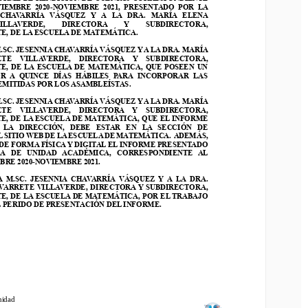
EMBRE  20
20
-
NOVIEMBRE  202
1
,  PRESENTADO  POR  LA 
VIEMBRE  20
20
-
NOVIEMBRE  202
1
,  PRESENTADO  POR  LA 
CHAVARRÍA  VÁSQUEZ  Y  A  LA  DRA.  MARÍA  ELENA 
 CHAVARRÍA  VÁSQUEZ  Y  A  LA  DRA.  MARÍA  ELENA 
LLAVERDE,    DIRECTORA    Y    SUBDIRECTORA, 
ILLAVERDE,    DIRECTORA    Y    SUBDIRECTORA, 
 DE LA ESCUELA DE MATEMÁTICA. 
, DE LA ESCUELA DE MATEMÁTICA. 
C. JESENNIA CHAVARRÍA VÁSQUEZ Y A LA DRA. MARÍA 
SC. JESENNIA CHAVARRÍA VÁSQUEZ Y A LA DRA. MARÍA 
E  VI
LLAVERDE,  DIRECTORA  Y  SUBDIRECTORA, 
TE  VI
LLAVERDE,  DIRECTORA  Y  SUBDIRECTORA, 
, DE LA ESCUELA DE MATEMÁTICA, QUE POSEEN UN 
E, DE LA ESCUELA DE MATEMÁTICA, QUE POSEEN UN 
 A  QUINCE  DÍAS  HÁBILES  PARA  INCORPORAR  LAS 
ITIDAS POR LOS ASAMBLEÍSTAS. 
  A  QUINCE  DÍAS  HÁBILES  PARA  INCORPORAR  LAS 
MITIDAS POR LOS ASAMBLEÍSTAS. 
C. JESENNIA CHAVARRÍA VÁSQUEZ Y A LA DRA. MARÍA 
E  VILLAVERDE,  DIRECTORA  Y  SUBDIRECTORA, 
SC. JESENNIA CHAVARRÍA VÁSQUEZ Y A LA DRA. MARÍA 
 DE LA ESCUELA DE MATEMÁTICA, QUE EL INFORME 
TE  VILLAVERDE,  DIRECTORA  Y  SUBDIRECTORA, 
LA  DIRECCIÓN,  DEBE  ESTAR  EN  LA  SECCIÓN  DE 
, DE LA ESCUELA DE MATEMÁTICA, QUE EL INFORME 
SITIO
WEB DE LA ESCUELA DE MATEMÁTICA. 
ADEMÁS, 
 LA  DIRECCIÓN,  DEBE  ESTAR  EN  LA  SECCIÓN  DE 
 FORMA FÍSICA Y DIGITAL EL INFORME PRESENTADO 
 SITIO
WEB DE LA ESCUELA DE MATEMÁTICA. 
ADEMÁS, 
  DE  UNIDAD  ACADÉMICA,  CORRESPONDIENTE  AL 
E FORMA FÍSICA Y DIGITAL EL INFORME PRESENTADO 
RE 20
20
-
NOVIEMBRE 202
1
.
A  DE  UNIDAD  ACADÉMICA,  CORRESPONDIENTE  AL 
BRE 20
20
-
NOVIEMBRE 202
1
.
.SC.  JESENNIA  CHAVARRÍA  VÁSQUEZ  Y A  LA  D
RA. 
RRETE VILLAVERDE, DIRECTORA Y SUBDIRECTORA, 
 M.SC.  JESENNIA  CHAVARRÍA  VÁSQUEZ  Y A  LA  D
RA. 
 DE LA ESCUELA DE MATEMÁTICA, POR EL TRABAJO 
VARRETE VILLAVERDE, DIRECTORA Y SUBDIRECTORA, 
PERIDO DE PRESENTACIÓN DEL INFORME.
, DE LA ESCUELA DE MATEMÁTICA, POR EL TRABAJO 
 PERIDO DE PRESENTACIÓN DEL INFORME.
dad 
idad 